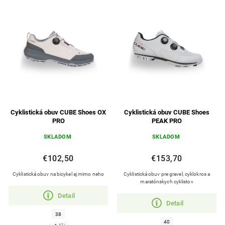
Najdrahšie
Abecedne
Cyklistická obuv CUBE Shoes OX
Cyklistická obuv CUBE Shoes
PRO
PEAK PRO
SKLADOM
SKLADOM
€102,50
€153,70
Cyklistická obuv na bicykel aj mimo neho
Cyklistická obuv pre gravel, cyklokros a
maratónskych cyklistov
Detail
Detail
38
40