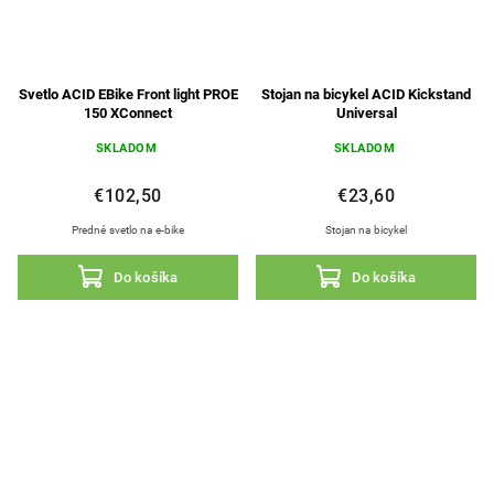
Svetlo ACID EBike Front light PROE
Stojan na bicykel ACID Kickstand
150 XConnect
Universal
SKLADOM
SKLADOM
€102,50
€23,60
Predné svetlo na e-bike
Stojan na bicykel
Do košíka
Do košíka