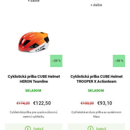
+ ďalšie
+ ďalšie
–29 %
–30 %
Cyklistická prilba CUBE Helmet
Cyklistická prilba CUBE Helmet
HERON Teamline
TROOPER X Actionteam
SKLADOM
SKLADOM
€122,50
€93,10
€174,20
€133,20
Cyklistická prilba pre vysokovýkonnú
Cyklistická enduro prilba so systémom
cestnú cyklistiku
Mips
Detail
Detail