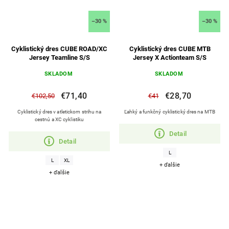
–30 %
–30 %
Cyklistický dres CUBE ROAD/XC
Cyklistický dres CUBE MTB
Jersey Teamline S/S
Jersey X Actionteam S/S
SKLADOM
SKLADOM
€71,40
€28,70
€102,50
€41
Cyklistický dres v atletickom strihu na
Ľahký a funkčný cyklistický dres na MTB
cestnú a XC cyklistiku
Detail
Detail
L
L
XL
+ ďalšie
+ ďalšie