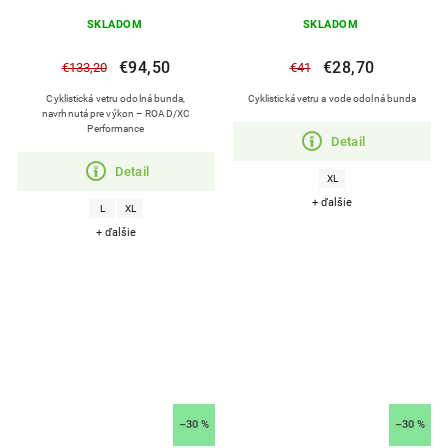
SKLADOM
SKLADOM
€94,50
€28,70
€133,20
€41
Cyklistická vetru odolná bunda,
Cyklistická vetru a vode odolná bunda
navrhnutá pre výkon – ROAD/XC
Performance
Detail
Detail
XL
+ ďalšie
L
XL
+ ďalšie
–30 %
–30 %