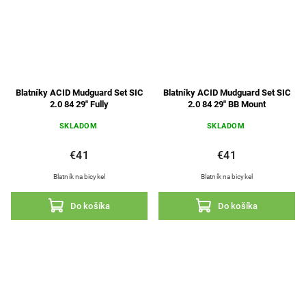
Blatníky ACID Mudguard Set SIC
Blatníky ACID Mudguard Set SIC
2.0 84 29" Fully
2.0 84 29" BB Mount
SKLADOM
SKLADOM
€41
€41
Blatník na bicykel
Blatník na bicykel
Do košíka
Do košíka