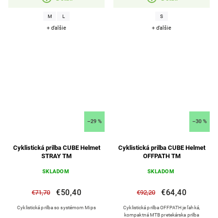
M
L
S
+ ďalšie
+ ďalšie
–29 %
–30 %
Cyklistická prilba CUBE Helmet
Cyklistická prilba CUBE Helmet
STRAY TM
OFFPATH TM
SKLADOM
SKLADOM
€50,40
€64,40
€71,70
€92,20
Cyklistická prilba so systémom Mips
Cyklistická prilba OFFPATH je ľahká,
kompaktná MTB pretekárska prilba