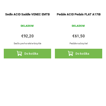
Sedlo ACID Saddle VENEC EMTB
Pedále ACID Pedals FLAT A17IB
SKLADOM
SKLADOM
€92,20
€61,50
Sedlo pre horské e-bicykle
Pedále na bicykel
Do košíka
Do košíka