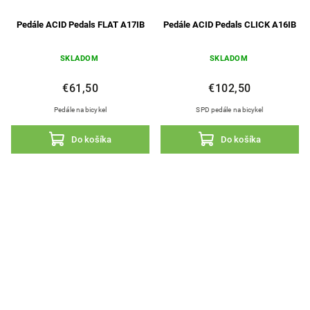
Pedále ACID Pedals FLAT A17IB
Pedále ACID Pedals CLICK A16IB
SKLADOM
SKLADOM
€61,50
€102,50
Pedále na bicykel
SPD pedále na bicykel
Do košíka
Do košíka