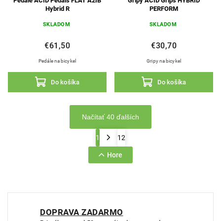
Pedále ACID Pedals FLAT A2IB
Gripy ACID Grips HYBRID
Hybrid R
PERFORM
SKLADOM
SKLADOM
€61,50
€30,70
Pedále na bicykel
Gripy na bicykel
Do košíka
Do košíka
Načítať 40 ďalších
1
12
Hore
DOPRAVA ZADARMO