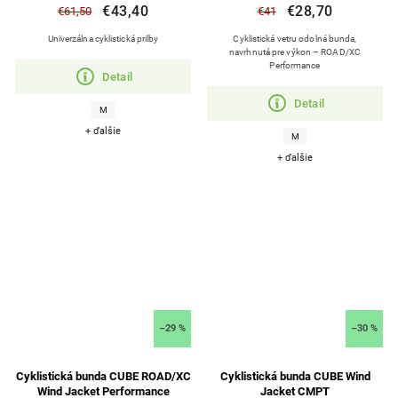
€43,40
€28,70
€61,50
€41
Univerzálna cyklistická prilby
Cyklistická vetru odolná bunda,
navrhnutá pre výkon – ROAD/XC
Performance
Detail
Detail
M
+ ďalšie
M
+ ďalšie
–29 %
–30 %
Cyklistická bunda CUBE ROAD/XC
Cyklistická bunda CUBE Wind
Wind Jacket Performance
Jacket CMPT