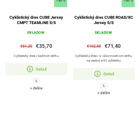
–30 %
–30 %
Cyklistický dres CUBE Jersey
Cyklistický dres CUBE ROAD/XC
CMPT TEAMLINE S/S
Jersey S/S
SKLADOM
SKLADOM
€35,70
€71,40
€51,20
€102,50
Cyklistický dres v bežnom strihu
Cyklistický dres v o výkonnostnom strihu
na cestnú a XC cyklistiku
Detail
Detail
L
L
+ ďalšie
+ ďalšie