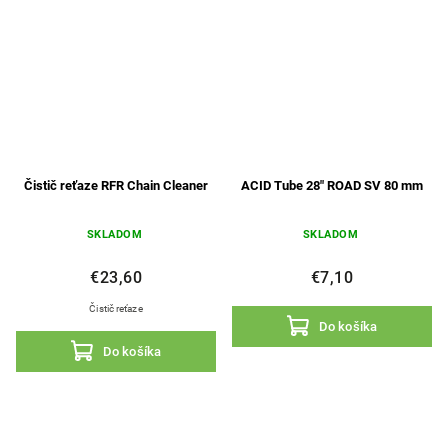
Čistič reťaze RFR Chain Cleaner
ACID Tube 28" ROAD SV 80 mm
SKLADOM
SKLADOM
€23,60
€7,10
Čistič reťaze
Do košíka
Do košíka