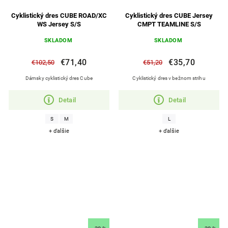
Cyklistický dres CUBE ROAD/XC
Cyklistický dres CUBE Jersey
WS Jersey S/S
CMPT TEAMLINE S/S
SKLADOM
SKLADOM
€71,40
€35,70
€102,50
€51,20
Dámsky cyklistický dres Cube
Cyklistický dres v bežnom strihu
Detail
Detail
S
M
L
+ ďalšie
+ ďalšie