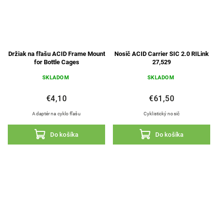
Držiak na fľašu ACID Frame Mount
Nosič ACID Carrier SIC 2.0 RILink
for Bottle Cages
27,529
SKLADOM
SKLADOM
€4,10
€61,50
Adaptér na cyklo fľašu
Cyklistický nosič
Do košíka
Do košíka