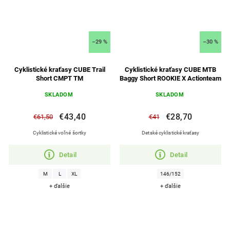
–29 %
–30 %
Cyklistické kraťasy CUBE Trail
Cyklistické kraťasy CUBE MTB
Short CMPT TM
Baggy Short ROOKIE X Actionteam
SKLADOM
SKLADOM
€43,40
€28,70
€61,50
€41
Cyklistické voľné šortky
Detské cyklistické kraťasy
Detail
Detail
M
L
XL
146/152
+ ďalšie
+ ďalšie