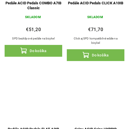
Pedále ACID Pedals COMBO A7IB
Pedále ACID Pedals CLICK A10IB
Classic
SKLADOM
SKLADOM
€51,20
€71,70
SPD bezkilpové pedále na bicykel
Click aj SPD kompatibilné edále na
bicykel
Do košíka
Do košíka