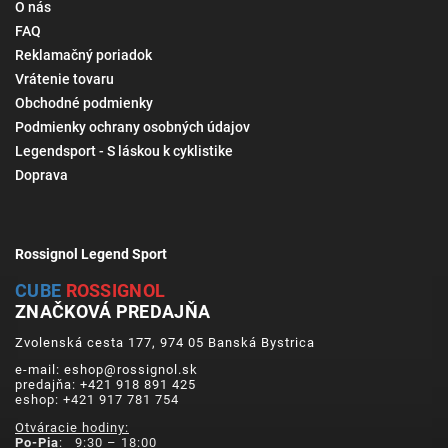
O nás
FAQ
Reklamačný poriadok
Vrátenie tovaru
Obchodné podmienky
Podmienky ochrany osobných údajov
Legendsport - S láskou k cyklistike
Doprava
Rossignol Legend Sport
CUBE
ROSSIGNOL
ZNAČKOVÁ PREDAJŇA
Zvolenská cesta 177, 974 05 Banská Bystrica
e-mail: eshop@rossignol.sk
predajňa: +421 918 891 425
eshop: +421 917 781 754
Otváracie hodiny:
Po-Pia
: 9:30 – 18:00