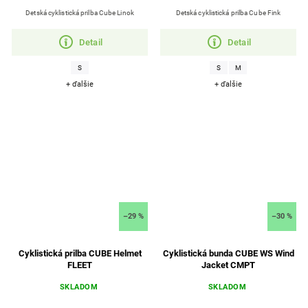
Detská cyklistická prilba Cube Linok
Detská cyklistická prilba Cube Fink
Detail
Detail
S
S
M
+ ďalšie
+ ďalšie
–29 %
–30 %
Cyklistická prilba CUBE Helmet
Cyklistická bunda CUBE WS Wind
FLEET
Jacket CMPT
SKLADOM
SKLADOM