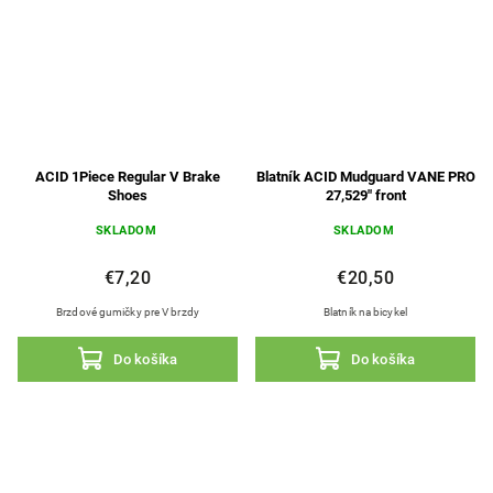
ACID 1Piece Regular V Brake
Blatník ACID Mudguard VANE PRO
Shoes
27,529" front
SKLADOM
SKLADOM
€7,20
€20,50
Brzdové gumičky pre V brzdy
Blatník na bicykel
Do košíka
Do košíka