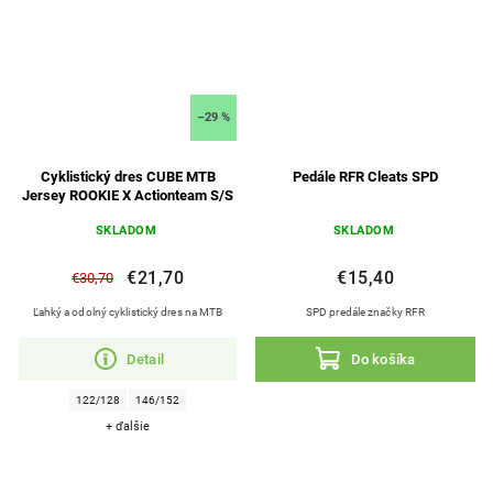
–29 %
Cyklistický dres CUBE MTB
Pedále RFR Cleats SPD
Jersey ROOKIE X Actionteam S/S
SKLADOM
SKLADOM
€21,70
€15,40
€30,70
Ľahký a odolný cyklistický dres na MTB
SPD predále značky RFR
Detail
Do košíka
122/128
146/152
+ ďalšie