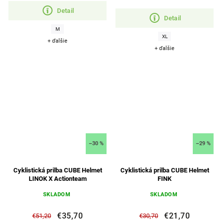
Detail
Detail
M
XL
+ ďalšie
+ ďalšie
–30 %
–29 %
Cyklistická prilba CUBE Helmet
Cyklistická prilba CUBE Helmet
LINOK X Actionteam
FINK
SKLADOM
SKLADOM
€35,70
€21,70
€51,20
€30,70