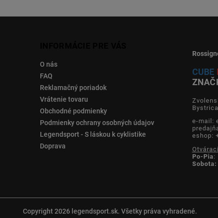
INFORMÁCIE PRE VÁS
Rossign
O nás
CUBE
FAQ
ZNAČ
Reklamačný poriadok
Vrátenie tovaru
Zvolens
Bystric
Obchodné podmienky
e-mail:
Podmienky ochrany osobných údajov
predajň
Legendsport - S láskou k cyklistike
eshop: 
Doprava
Otvárac
Po-Pia
:
Sobota:
Copyright 2026
legendsport.sk
. Všetky práva vyhradené.