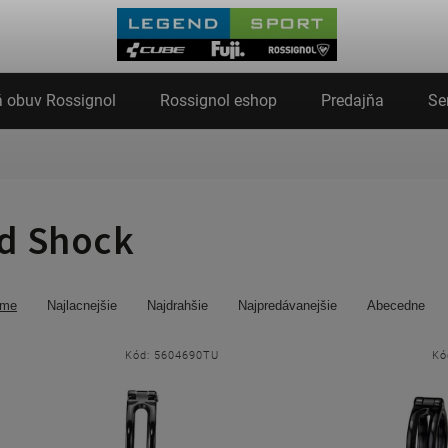
 obuv Rossignol
Rossignol eshop
Predajňa
Se
d Shock
ame
Najlacnejšie
Najdrahšie
Najpredávanejšie
Abecedne
Kód:
5604690TU
Kó