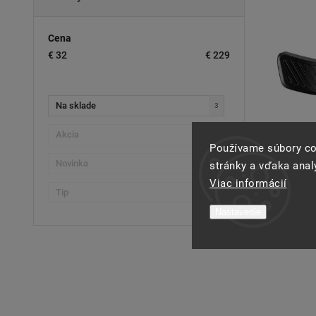
Cena
€
32
€
229
Na sklade
3
Akcia
0
OVLÁ
Používame súbory co
Novinka
stránky a vďaka analý
0
Viac informácií
Tip
0
Nastavenie
p