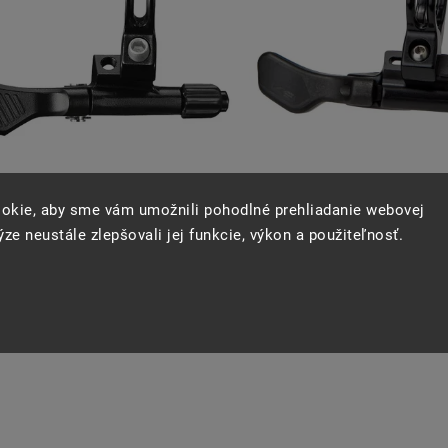
DACIA PÁČKA SEDLOVKY KIND
OVLÁDACIA PÁČKA SEDL
okie, aby sme vám umožnili pohodlné prehliadanie webovej
SHOCK WESTY 2.0
SHOCK SOUTHPAW 
ze neustále zlepšovali jej funkcie, výkon a použiteľnosť.
SKLADOM
SKLADOM
€32
€56
áčka na teleskopickú sedlovku
ovládacia páčka na teleskopi