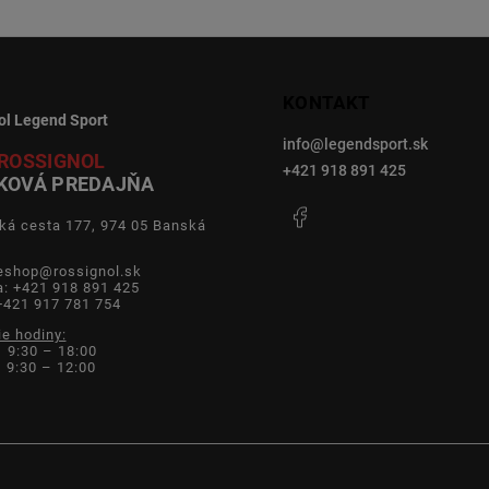
KONTAKT
ol Legend Sport
info
@
legendsport.sk
ROSSIGNOL
+421 918 891 425
KOVÁ PREDAJŇA
Facebook
ká cesta 177, 974 05 Banská
a
 eshop@rossignol.sk
a: +421 918 891 425
+421 917 781 754
ie hodiny:
 9:30 – 18:00
9:30 – 12:00