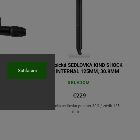
OVKY KIND
Teleskopická SEDLOVKA KIND SHOCK
Súhlasím
CARBON
LEV SI INTERNAL 125MM, 30.9MM
SKLADOM
€229
ckú sedlovku
Teleskopická sedlovka priemer 30,9 / zdvih 125
mm