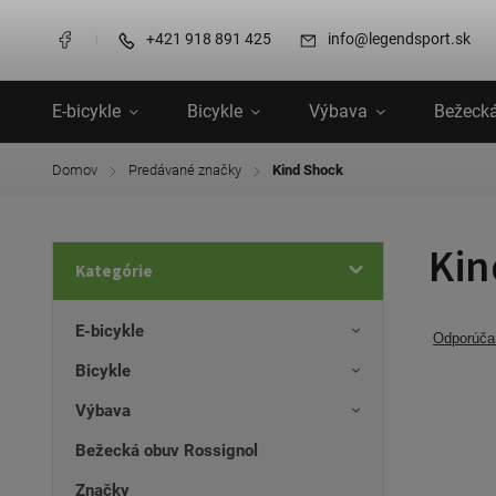
+421 918 891 425
info@legendsport.sk
E-bicykle
Bicykle
Výbava
Bežecká
Domov
Predávané značky
Kind Shock
/
/
Kin
Kategórie
E-bicykle
Odporúč
Bicykle
Výbava
Bežecká obuv Rossignol
Značky