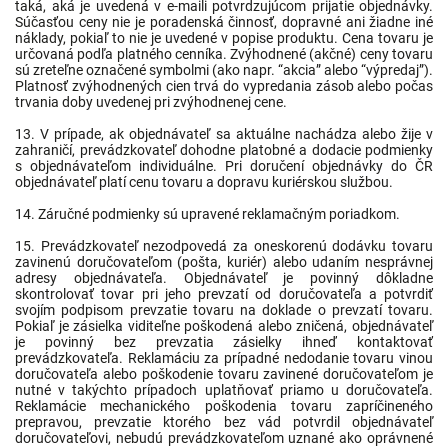
taká, aká je uvedená v e-maili potvrdzujúcom prijatie objednávky.
Súčasťou ceny nie je poradenská činnosť, dopravné ani žiadne iné
náklady, pokiaľ to nie je uvedené v popise produktu. Cena tovaru je
určovaná podľa platného cenníka. Zvýhodnené (akčné) ceny tovaru
sú zreteľne označené symbolmi (ako napr. “akcia” alebo “výpredaj”).
Platnosť zvýhodnených cien trvá do vypredania zásob alebo počas
trvania doby uvedenej pri zvýhodnenej cene.
13. V prípade, ak objednávateľ sa aktuálne nachádza alebo žije v
zahraničí, prevádzkovateľ dohodne platobné a dodacie podmienky
s objednávateľom individuálne. Pri doručení objednávky do ČR
objednávateľ platí cenu tovaru a dopravu kuriérskou službou.
14. Záručné podmienky sú upravené reklamačným poriadkom.
15. Prevádzkovateľ nezodpovedá za oneskorenú dodávku tovaru
zavinenú doručovateľom (pošta, kuriér) alebo udaním nesprávnej
adresy objednávateľa. Objednávateľ je povinný dôkladne
skontrolovať tovar pri jeho prevzatí od doručovateľa a potvrdiť
svojím podpisom prevzatie tovaru na doklade o prevzatí tovaru.
Pokiaľ je zásielka viditeľne poškodená alebo zničená, objednávateľ
je povinný bez prevzatia zásielky ihneď kontaktovať
prevádzkovateľa. Reklamáciu za prípadné nedodanie tovaru vinou
doručovateľa alebo poškodenie tovaru zavinené doručovateľom je
nutné v takýchto prípadoch uplatňovať priamo u doručovateľa.
Reklamácie mechanického poškodenia tovaru zapríčineného
prepravou, prevzatie ktorého bez vád potvrdil objednávateľ
doručovateľovi, nebudú prevádzkovateľom uznané ako oprávnené