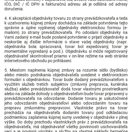
IČO, DIČ / IČ DPH a fakturačnú adresu ak je odlišná od adresy
doručenia.
4. K akceptácii objednávky tovaru zo strany prevádzkovateľa a teda
k uzatvoreniu kúpnej zmluvy dochádza na základe potvrdenia tejto
správne a úplne vyplnenej objednávky elektronickou formou (e-
mailom) zo strany prevádzkovateľa. Po odoslaní objednávky na
Vami zadaný e-mail bude poslané potvrdenie o prijatí objednávky a
neskoršie aj ďalšie informácie o stave vašej objednávky (napr.
objednávka bola spracovaná, tovar bol expedovaný, tovar je
momentálne vypredaný a pod.). Objednávku si môže registrovaný
objednávateľ skontrolovať priamo v on-line režime na web stránke
internetového obchodu po prihlásení.
5. Miestom naplnenia kúpnej zmluvy sa rozumie sídlo (bydlisko)
alebo miesto podnikania objednávateľa uvedené v elektronickom
formulári s objednávkou. Tovar bude dodaný prevádzkovateľom s
využitím služieb tretích subjektov (zmluvný prepravca, kuriérska
služba) alebo prevádzkovateľ dodá tovar vlastnými prostriedkami
alebo na základe dohody s objednávateľom bude tovar pripravený u
prevádzkovateľa na odovzdanie. Dodanie tovaru je uskutočnené
jeho odovzdaním objednávateľovi alebo odovzdaním tovaru na
prepravu zmluvnému prepravcovi. Vlastnícke právo na tovar
prechádza na objednávateľa dodaním tovaru pod odkladacou
podmienkou zaplatenia kúpnej sumy uvedenej v objednávke v plnej
výške. Do doby prechodu vlastníckych práv z prevádzkovateľa na
objednávateľa, má objednávateľ všetky povinnosti uschovaváteľa
vecí a je povinný výrobky a služby na vlastné náklady bezpečne