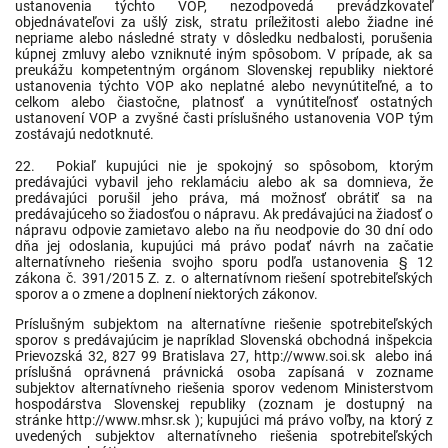
ustanovenia týchto VOP, nezodpovedá prevádzkovateľ
objednávateľovi za ušlý zisk, stratu príležitosti alebo žiadne iné
nepriame alebo následné straty v dôsledku nedbalosti, porušenia
kúpnej zmluvy alebo vzniknuté iným spôsobom. V prípade, ak sa
preukážu kompetentným orgánom Slovenskej republiky niektoré
ustanovenia týchto VOP ako neplatné alebo nevynútiteľné, a to
celkom alebo čiastočne, platnosť a vynútiteľnosť ostatných
ustanovení VOP a zvyšné časti príslušného ustanovenia VOP tým
zostávajú nedotknuté.
22. Pokiaľ kupujúci nie je spokojný so spôsobom, ktorým
predávajúci vybavil jeho reklamáciu alebo ak sa domnieva, že
predávajúci porušil jeho práva, má možnosť obrátiť sa na
predávajúceho so žiadosťou o nápravu. Ak predávajúci na žiadosť o
nápravu odpovie zamietavo alebo na ňu neodpovie do 30 dní odo
dňa jej odoslania, kupujúci má právo podať návrh na začatie
alternatívneho riešenia svojho sporu podľa ustanovenia § 12
zákona č. 391/2015 Z. z. o alternatívnom riešení spotrebiteľských
sporov a o zmene a doplnení niektorých zákonov.
Príslušným subjektom na alternatívne riešenie spotrebiteľských
sporov s predávajúcim je napríklad Slovenská obchodná inšpekcia
Prievozská 32, 827 99 Bratislava 27,
http://www.soi.sk
alebo iná
príslušná oprávnená právnická osoba zapísaná v zozname
subjektov alternatívneho riešenia sporov vedenom Ministerstvom
hospodárstva Slovenskej republiky (zoznam je dostupný na
stránke
http://www.mhsr.sk
); kupujúci má právo voľby, na ktorý z
uvedených subjektov alternatívneho riešenia spotrebiteľských