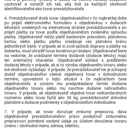
uschovať a označiť ich tak, aby boli za každých okolností
identifikovateľné ako tovar prevádzkovateľa .
6. Prevádzkovateľ dodá tovar objednávateľovi v čo najkratšej dobe
po prijatí elektronického formuláru s objednávkou v dodacích
lehotách uvedených na internetovej stránke prevádzkovateľa a po
prijatí platby za tovar podľa objednávateľom zvoleného spôsobu
platby. Objednávateľ môže platiť bankovým prevodom, platobnou
kartou alebo platbu platbu zrealizuje cez platobnú bránu
jednotlivých bánk. V prípade ak si zvolí spôsob dopravy a platby na
dobierku, musí uhradiť tovar kuriérovi pri dodaní. Objednávateľ berie
na vedomie, že uvádzané termíny dodávok (dodacie lehoty) majú
len orientačný charakter. Objednávateľ súhlasí s predĺžením
dodacej lehoty v prípade, ak si to výroba objednaného tovaru alebo
iné okolnosti vyžiadajú. V prípade, že prevádzkovateľ nie je schopný
dodať objednávateľovi všetok objednaný tovar v dohodnutom
termíne, upovedomí o tejto situácií v čo najkratšom čase
objednávateľa a oznámi mu predpokladaný termín dodania
objednaného tovaru alebo mu navrhne dodanie náhradného
tovaru. V prípade, ak objednávateľ objedná tovar neštandardných
rozmerov alebo tovar ťažší ako 30 kg, prevádzkovateľ dohodne
platobné a dodacie podmienky s objednávateľom individuálne.
7. V prípade, ak tovar doručuje zmluvný prepravca, dáva
objednávateľ prevádzkovateľovi právo poskytnúť zmluvnému
prepravcovi potrebné osobné údaje za účelom doručenia tovaru
(meno / obchodné meno, adresa, telefón).