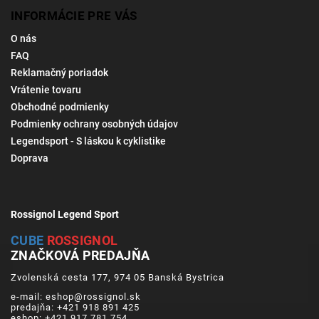
INFORMÁCIE PRE VÁS
O nás
FAQ
Reklamačný poriadok
Vrátenie tovaru
Obchodné podmienky
Podmienky ochrany osobných údajov
Legendsport - S láskou k cyklistike
Doprava
Rossignol Legend Sport
CUBE
ROSSIGNOL
ZNAČKOVÁ PREDAJŇA
Zvolenská cesta 177, 974 05 Banská Bystrica
e-mail: eshop@rossignol.sk
predajňa: +421 918 891 425
eshop: +421 917 781 754