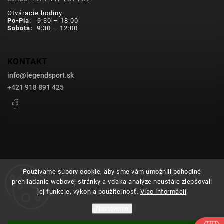
Otváracie hodiny:
Po-Pia
: 9:30 – 18:00
Sobota:
9:30 – 12:00
KONTAKT
info
@
legendsport.sk
+421 918 891 425
Facebook
Používame súbory cookie, aby sme vám umožnili pohodlné
Copyright 2026
legendsport.sk
. Všetky práva vyhradené.
prehliadanie webovej stránky a vďaka analýze neustále zlepšovali
Upraviť nastavenie cookies
jej funkcie, výkon a použiteľnosť.
Viac informácií
Grafický návrh vytvořil a nakódoval
Shoptak.cz
Nastavenie
Vytvoril Shoptet