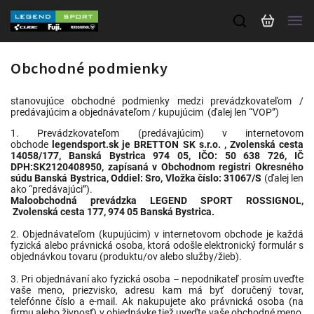
Obchodné podmienky
stanovujúce obchodné podmienky medzi prevádzkovateľom /
predávajúcim a objednávateľom / kupujúcim (ďalej len “VOP”)
1. Prevádzkovateľom (predávajúcim) v internetovom
obchode
legendsport.sk je BRETTON SK s.r.o. , Zvolenská cesta
14058/177, Banská Bystrica 974 05, IČO: 50 638 726, IČ
DPH:SK2120408950, zapísaná v Obchodnom registri Okresného
súdu Banská Bystrica, Oddiel: Sro, Vložka číslo: 31067/S
(ďalej len
ako “predávajúci”).
Maloobchodná prevádzka LEGEND SPORT ROSSIGNOL,
Zvolenská cesta 177, 974 05 Banská Bystrica.
2. Objednávateľom (kupujúcim) v internetovom obchode je každá
fyzická alebo právnická osoba, ktorá odošle elektronický formulár s
objednávkou tovaru (produktu/ov alebo služby/žieb).
3. Pri objednávaní ako fyzická osoba – nepodnikateľ prosím uveďte
vaše meno, priezvisko, adresu kam má byť doručený tovar,
telefónne číslo a e-mail. Ak nakupujete ako právnická osoba (na
firmu alebo živnosť) v objednávke tiež uveďte vaše obchodné meno,