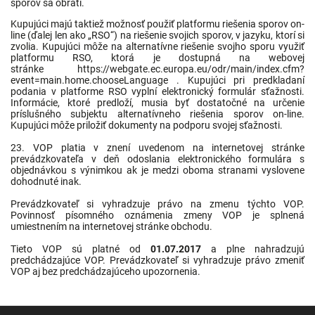
sporov sa obráti.
Kupujúci majú taktiež možnosť použiť platformu riešenia sporov on-
line (ďalej len ako „RSO“) na riešenie svojich sporov, v jazyku, ktorí si
zvolia. Kupujúci môže na alternatívne riešenie svojho sporu využiť
platformu RSO, ktorá je dostupná na webovej
stránke
https://webgate.ec.europa.eu/odr/main/index.cfm?
event=main.home.chooseLanguage
. Kupujúci pri predkladaní
podania v platforme RSO vyplní elektronický formulár sťažnosti.
Informácie, ktoré predloží, musia byť dostatočné na určenie
príslušného subjektu alternatívneho riešenia sporov on-line.
Kupujúci môže priložiť dokumenty na podporu svojej sťažnosti.
23. VOP platia v znení uvedenom na internetovej stránke
prevádzkovateľa v deň odoslania elektronického formulára s
objednávkou s výnimkou ak je medzi oboma stranami vyslovene
dohodnuté inak.
Prevádzkovateľ si vyhradzuje právo na zmenu týchto VOP.
Povinnosť písomného oznámenia zmeny VOP je splnená
umiestnením na internetovej stránke obchodu.
Tieto VOP sú platné od
01.07.2017
a plne nahradzujú
predchádzajúce VOP. Prevádzkovateľ si vyhradzuje právo zmeniť
VOP aj bez predchádzajúceho upozornenia.