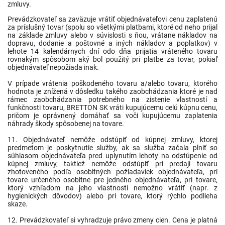
zmluvy.
Prevádzkovateľ sa zaväzuje vrátiť objednávateľovi cenu zaplatenú
za príslušný tovar (spolu so všetkými platbami, ktoré od neho prijal
na základe zmluvy alebo v súvislosti s ňou, vrátane nákladov na
dopravu, dodanie a poštovné a iných nákladov a poplatkov) v
lehote 14 kalendárnych dní odo dňa prijatia vráteného tovaru
rovnakým spôsobom aký bol použitý pri platbe za tovar, pokiaľ
objednávateľ nepožiada inak.
V prípade vrátenia poškodeného tovaru a/alebo tovaru, ktorého
hodnota je znížená v dôsledku takého zaobchádzania ktoré je nad
rámec zaobchádzania potrebného na zistenie vlastností a
funkčnosti tovaru, BRETTON SK vráti kupujúcemu celú kúpnu cenu,
pričom je oprávnený domáhať sa voči kupujúcemu zaplatenia
náhrady škody spôsobenej na tovare.
11. Objednávateľ nemôže odstúpiť od kúpnej zmluvy, ktorej
predmetom je poskytnutie služby, ak sa služba začala plniť so
súhlasom objednávateľa pred uplynutím lehoty na odstúpenie od
kúpnej zmluvy, taktiež nemôže odstúpiť pri predaji tovaru
zhotoveného podľa osobitných požiadaviek objednávateľa, pri
tovare určeného osobitne pre jedného objednávateľa, pri tovare,
ktorý vzhľadom na jeho vlastnosti nemožno vrátiť (napr. z
hygienických dôvodov) alebo pri tovare, ktorý rýchlo podlieha
skaze.
12. Prevádzkovateľ si vyhradzuje právo zmeny cien. Cena je platná