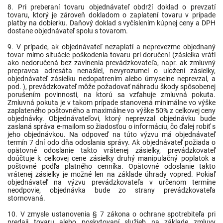
8. Pri preberaní tovaru objednávateľ obdrží doklad o prevzatí
tovaru, ktorý je zároveň dokladom o zaplatení tovaru v prípade
platby na dobierku. Daňový doklad s vyčíslením kúpnej ceny a DPH
dostane objednávateľ spolu s tovarom.
9. V prípade, ak objednávateľ nezaplatí a neprevezme objednaný
tovar mimo situácie poškodenia tovaru pri doručení (zásielka vráti
ako nedoručená bez zavinenia prevádzkovateľa, napr. ak zmluvný
prepravca adresáta nenašiel, nevyrozumel o uložení zásielky,
objednávateľ zásielku nedopatrením alebo úmyselne neprevzal, a
pod. ), prevádzkovateľ môže požadovať náhradu škody spôsobenej
porušením povinnosti, na ktorú sa vzťahuje zmluvná pokuta.
Zmluvná pokuta je v takom prípade stanovená minimálne vo výške
zaplateného poštovného a maximálne vo výške 50% z celkovej ceny
objednávky. Objednávateľovi, ktorý neprevzal objednávku bude
zaslaná správa e-mailom so žiadosťou o informáciu, čo ďalej robiť s
jeho objednávkou. Na odpoveď na túto výzvu má objednávateľ
termín 7 dní odo dňa odoslania správy. Ak objednávateľ požiada o
opätovné odoslanie takto vrátenej zásielky, prevádzkovateľ
doúčtuje k celkovej cene zásielky druhý manipulačný poplatok a
poštovné podľa platného cenníka. Opätovné odoslanie takto
vrátenej zásielky je možné len na základe úhrady vopred. Pokiaľ
objednávateľ na výzvu prevádzkovateľa v určenom termíne
neodpovie, objednávka bude zo strany prevádzkovateľa
stornovaná.
10. V zmysle ustanovenia § 7 zákona o ochrane spotrebiteľa pri
predaji tovaru alebo poskytovaní služieb na základe zmluvy