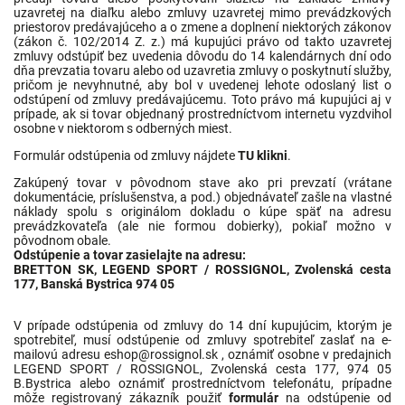
uzavretej na diaľku alebo zmluvy uzavretej mimo prevádzkových
priestorov predávajúceho a o zmene a doplnení niektorých zákonov
(zákon č. 102/2014 Z. z.) má kupujúci právo od takto uzavretej
zmluvy odstúpiť bez uvedenia dôvodu do 14 kalendárnych dní odo
dňa prevzatia tovaru alebo od uzavretia zmluvy o poskytnutí služby,
pričom je nevyhnutné, aby bol v uvedenej lehote odoslaný list o
odstúpení od zmluvy predávajúcemu. Toto právo má kupujúci aj v
prípade, ak si tovar objednaný prostredníctvom internetu vyzdvihol
osobne v niektorom s odberných miest.
Formulár odstúpenia od zmluvy nájdete
TU klikni
.
Zakúpený tovar v pôvodnom stave ako pri prevzatí (vrátane
dokumentácie, príslušenstva, a pod.) objednávateľ zašle na vlastné
náklady spolu s originálom dokladu o kúpe späť na adresu
prevádzkovateľa (ale nie formou dobierky), pokiaľ možno v
pôvodnom obale.
Odstúpenie a tovar zasielajte na adresu:
BRETTON SK, LEGEND SPORT / ROSSIGNOL, Zvolenská cesta
177, Banská Bystrica 974 05
V prípade odstúpenia od zmluvy do 14 dní kupujúcim, ktorým je
spotrebiteľ, musí odstúpenie od zmluvy spotrebiteľ zaslať na e-
mailovú adresu
eshop@rossignol.sk
, oznámiť osobne v predajnich
LEGEND SPORT / ROSSIGNOL, Zvolenská cesta 177, 974 05
B.Bystrica alebo oznámiť prostredníctvom telefonátu, prípadne
môže registrovaný zákazník použiť
formulár
na odstúpenie od