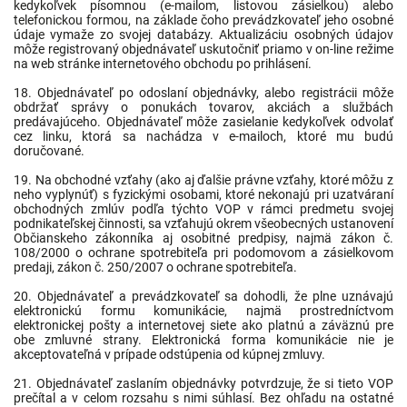
kedykoľvek písomnou (e-mailom, listovou zásielkou) alebo
telefonickou formou, na základe čoho prevádzkovateľ jeho osobné
údaje vymaže zo svojej databázy. Aktualizáciu osobných údajov
môže registrovaný objednávateľ uskutočniť priamo v on-line režime
na web stránke internetového obchodu po prihlásení.
18. Objednávateľ po odoslaní objednávky, alebo registrácii môže
obdržať správy o ponukách tovarov, akciách a službách
predávajúceho. Objednávateľ môže zasielanie kedykoľvek odvolať
cez linku, ktorá sa nachádza v e-mailoch, ktoré mu budú
doručované.
19. Na obchodné vzťahy (ako aj ďalšie právne vzťahy, ktoré môžu z
neho vyplynúť) s fyzickými osobami, ktoré nekonajú pri uzatváraní
obchodných zmlúv podľa týchto VOP v rámci predmetu svojej
podnikateľskej činnosti, sa vzťahujú okrem všeobecných ustanovení
Občianskeho zákonníka aj osobitné predpisy, najmä zákon č.
108/2000 o ochrane spotrebiteľa pri podomovom a zásielkovom
predaji, zákon č. 250/2007 o ochrane spotrebiteľa.
20. Objednávateľ a prevádzkovateľ sa dohodli, že plne uznávajú
elektronickú formu komunikácie, najmä prostredníctvom
elektronickej pošty a internetovej siete ako platnú a záväznú pre
obe zmluvné strany. Elektronická forma komunikácie nie je
akceptovateľná v prípade odstúpenia od kúpnej zmluvy.
21. Objednávateľ zaslaním objednávky potvrdzuje, že si tieto VOP
prečítal a v celom rozsahu s nimi súhlasí. Bez ohľadu na ostatné