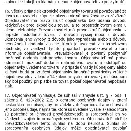
a plnenie z takejto reklamácie nebude objednávateľovu poskytnuté.
16. Všetky prijaté elektronické objednávky tovaru sú považované za
návrh na uzavretie kúpnej zmluvy a nie sú považované za záväzné.
Objednávateľ má právo zrušiť objednávku bez udania dôvodu
kedykoľvek pred expedíciou tovaru a to prostredníctvom e-mailu
alebo telefonicky. Prevádzkovateľ má právo zrušiť objednávku v
prípade nedodania tovaru z dôvodu vyššej moci, z dôvodu
ukončenia jeho výroby, z dôvodu jeho vypredania alebo z dôvodu
nemožnosti dodania v cene, ktorá je uvedená v internetovom
obchode, vo všetkých týchto prípadoch prevádzkovateľ o tom
informuje objednávateľa. Prevádzkovateľ je povinný poskytnúť
možnosť dodania náhradného tovaru. Objednávateľ má právo
odmietnuť možnosť dodania náhradného tovaru a odstúpiť od
objednávky uvedeného tovaru. V prípade úhrady kúpnej ceny alebo
jej časti budú pri zrušení objednávky finančné prostriedky vrátené
objednávateľovi v lehote 14 kalendárnych dní rovnakým spôsobom
aký bol použitý pri platbe za tovar, pokiaľ objednávateľ nepožiada
inak.
17. Objednávateľ vyhlasuje, že súhlasí v zmysle ust. § 7 ods. 1
zákona č. 428/2002 Z.z. o ochrane osobných údajov v znení
neskorších predpisov, aby prevádzkovateľ spracoval a uschovával
jeho osobné údaje, najmä tie, ktoré sú uvedené vyššie, a/alebo ktoré
sú potrebné pri činnosti prevádzkovateľa a spracovával ich vo
všetkých svojich informačných systémoch. Objednávateľ udeľuje
prevádzkovateľovi tento súhlas na dobu neurčitú. Súhlas so
spracovaním osobných údajov môže objednávateľ odvolať