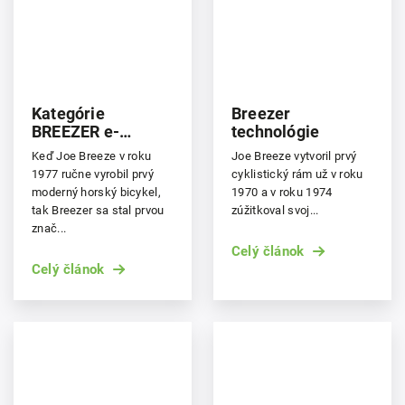
Kategórie
Breezer
BREEZER e-
technológie
bicyklov
Keď Joe Breeze v roku
Joe Breeze vytvoril prvý
1977 ručne vyrobil prvý
cyklistický rám už v roku
moderný horský bicykel,
1970 a v roku 1974
tak Breezer sa stal prvou
zúžitkoval svoj...
znač...
Celý článok
Celý článok