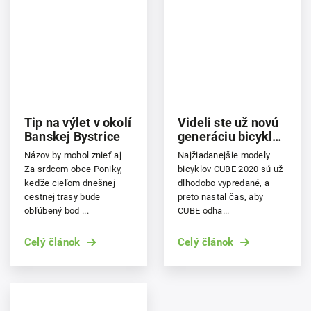
Tip na výlet v okolí
Videli ste už novú
Banskej Bystrice
generáciu bicyklov
CUBE 2021?
Názov by mohol znieť aj
Najžiadanejšie modely
Za srdcom obce Poniky,
bicyklov CUBE 2020 sú už
keďže cieľom dnešnej
dlhodobo vypredané, a
cestnej trasy bude
preto nastal čas, aby
obľúbený bod ...
CUBE odha...
Celý článok
Celý článok