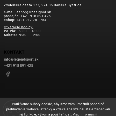
Zvolenská cesta 177, 974 05 Banská Bystrica
e-mail: eshop@rossignol.sk
predajňa: +421 918 891 425
eshop: +421 917 781 754
Otváracie hodiny:
Po-Pia
: 9:30 – 18:00
Sobota:
9:30 – 12:00
KONTAKT
info
@
legendsport.sk
+421 918 891 425
Facebook
Používame súbory cookie, aby sme vám umožnili pohodlné
prehliadanie webovej stránky a vďaka analýze neustále zlepšovali
Copyright 2026
legendsport.sk
. Všetky práva vyhradené.
jej funkcie, výkon a použiteľnosť.
Viac informácií