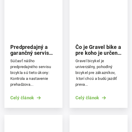
Predpredajný a
Čo je Gravel bike a
garančný servis
pre koho je určený
bicyklov v
?
Súčasť nášho
Gravel bicykel je
Legendsporte
predpredajného servisu
univerzálny, pohodlný
bicykla sú tieto úkony:
bicykel pre zákazníkov,
Kontrola a nastavenie
ktorí chcú a budú jazdiť
prehadzova...
preva...
Celý článok
Celý článok