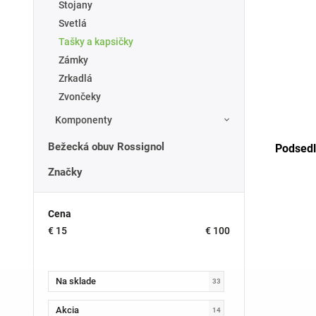
Stojany
Svetlá
Tašky a kapsičky
Zámky
Zrkadlá
Zvončeky
Komponenty
Bežecká obuv Rossignol
Podsedl
Značky
Cena
€
15
€
100
Na sklade
33
Akcia
14