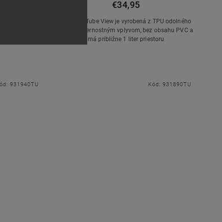
€34,95
ná so všetkými
ACID TopTube View je vyrobená z TPU odolného
ACID a Cube.
voči poveternostným vplyvom, bez obsahu PVC a
má približne 1 liter priestoru
ód:
931940TU
Kód:
931890TU