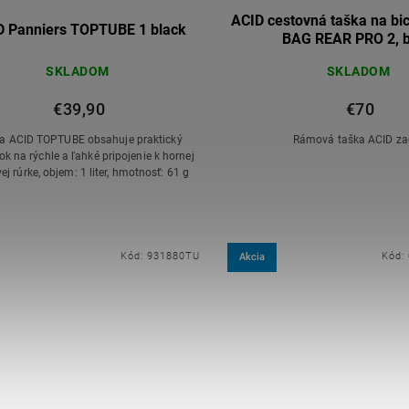
ACID cestovná taška na b
D Panniers TOPTUBE 1 black
BAG REAR PRO 2, b
SKLADOM
SKLADOM
€39,90
€70
a ACID TOPTUBE obsahuje praktický
Rámová taška ACID z
k na rýchle a ľahké pripojenie k hornej
rámovej rúrke, objem: 1 liter, hmotnosť: 61 g
Kód:
931880TU
Kód:
Akcia