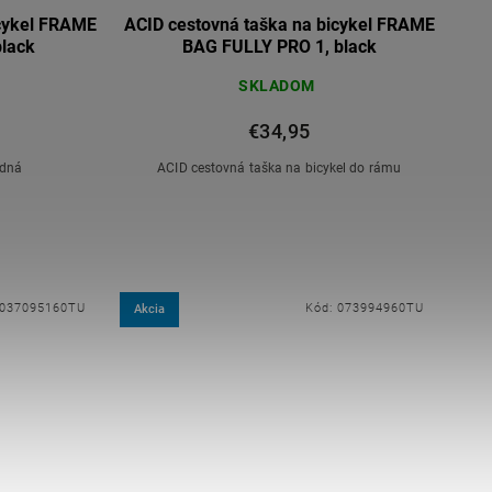
icykel FRAME
ACID cestovná taška na bicykel FRAME
lack
BAG FULLY PRO 1, black
SKLADOM
€34,95
adná
ACID cestovná taška na bicykel do rámu
037095160TU
Kód:
073994960TU
Akcia