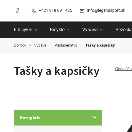
+421 918 891 425
info@legendsport.sk
E-bicykle
Bicykle
Výbava
Bežecká
Domov
Výbava
Príslušenstvo
Tašky a kapsičky
/
/
/
Tašky a kapsičky
Odporúč
Kategórie