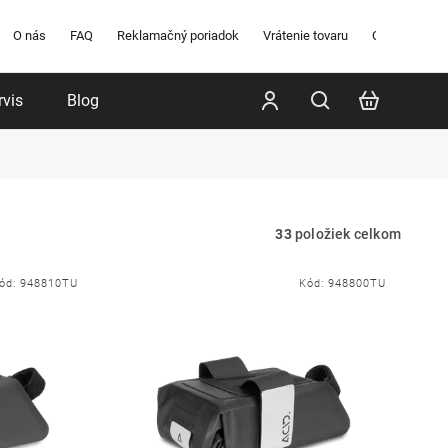
O nás
FAQ
Reklamačný poriadok
Vrátenie tovaru
Obchodné po
rvis
Blog
Poradenstvo
Značky
33
položiek celkom
ód:
948810TU
Kód:
948800TU