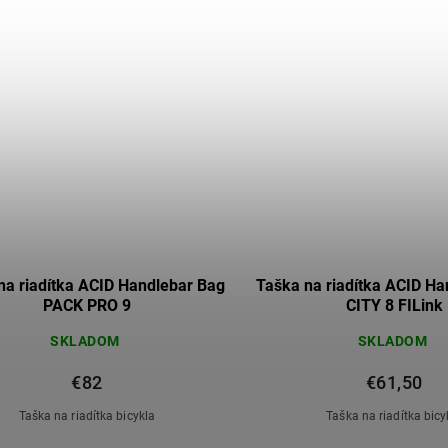
na riadítka ACID Handlebar Bag
Taška na riadítka ACID H
PACK PRO 9
CITY 8 FILink
SKLADOM
SKLADOM
€82
€61,50
Taška na riadítka bicykla
Taška na riadítka bicy