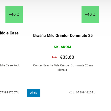
–40 %
–40 %
iddle Case
Brašňa Mile Grinder Commute 25
SKLADOM
€33,60
€56
ddle Case Rock
Contec Brašňa Mile Grinder Commute 25 na
bicykel
073994700TU
Kód:
073994620TU
Akcia