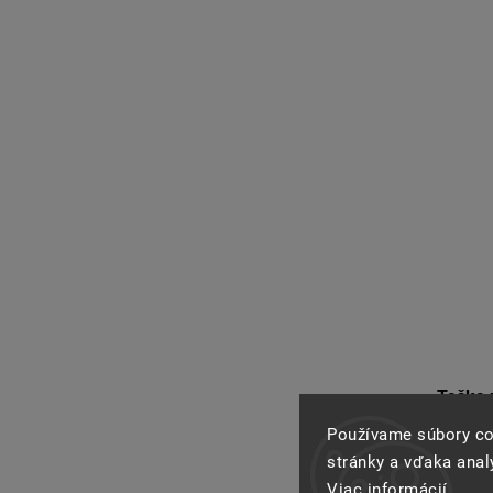
Taška 
Používame súbory co
stránky a vďaka analý
Viac informácií