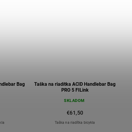
andlebar Bag
Taška na riadítka ACID Handlebar Bag
PRO 5 FILink
SKLADOM
€61,50
kla
Taška na riadítka bicykla