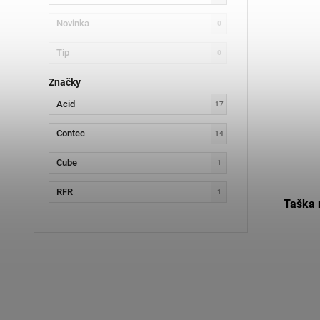
Novinka
0
Tip
0
Značky
Acid
17
Contec
14
Cube
1
RFR
1
Taška 