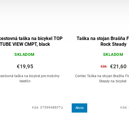
cestovná taška na bicykel TOP
Taška na stojan Brašňa F
TUBE VIEW CMPT, black
Rock Steady
SKLADOM
SKLADOM
€19,95
€21,60
€36
cestovná taška na bicykel pre mobilny
Contec Taška na stojan Brašňa Fi
telefón
Steady na bicykel
Kód:
073994880TU
Kód:
Akcia