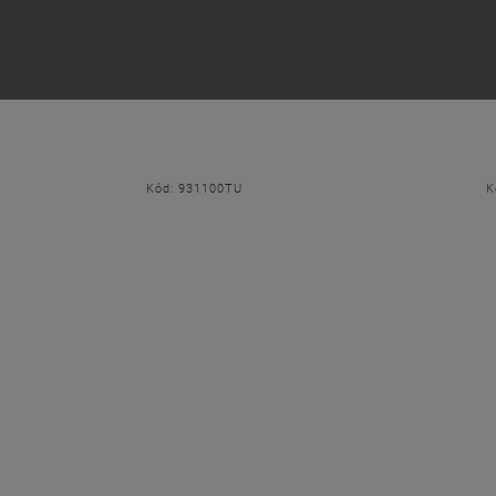
€41
€99,95
Taška na riadítka bicykla
Taška TRUNK 8+16 je kompatibil
nosičmi RILink od spoločností 
Kód:
931100TU
K