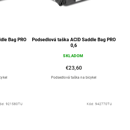
ddle Bag PRO
Podsedlová taška ACID Saddle Bag PRO
0,6
SKLADOM
€23,60
cykel
Podsedlová taška na bicykel
ód:
921580TU
Kód:
942770TU