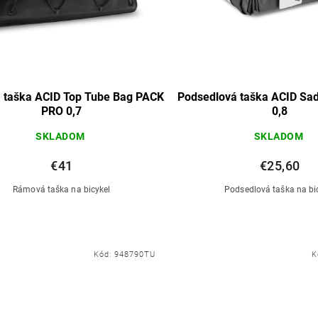
 taška ACID Top Tube Bag PACK
Podsedlová taška ACID Sa
PRO 0,7
0,8
SKLADOM
SKLADOM
€41
€25,60
Rámová taška na bicykel
Podsedlová taška na bi
Kód:
948790TU
K