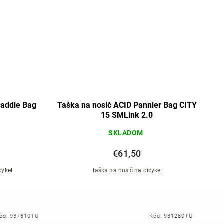
Saddle Bag
Taška na nosič ACID Pannier Bag CITY
15 SMLink 2.0
SKLADOM
€61,50
cykel
Taška na nosič na bicykel
ód:
937610TU
Kód:
931280TU