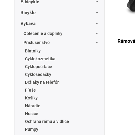
E-bicykle
Bicykle
Výbava
Oblečenie a doplnky
Rámová
Príslušenstvo
Blatníky
Cyklokozmetika
Cyklopočítače
Cyklosedačky
Držiaky na telefón
Fľaše
Košíky
Náradie
Nosiče
Ochrana rámu a vidlice
Pumpy