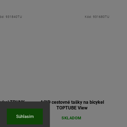
ód:
931840TU
Kód:
931680TU
icykel TRUNK
ACID cestovné tašky na bicykel
black
TOPTUBE View
Súhlasím
SKLADOM