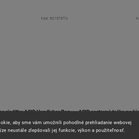
Kód:
921570TU
K
na riadítka ACID Handlebar Bag
ACID cestovná taška na b
PACK PURE 3
CITY 8+16 RILink, 
okie, aby sme vám umožnili pohodlné prehliadanie webovej
SKLADOM
SKLADOM
ze neustále zlepšovali jej funkcie, výkon a použiteľnosť.