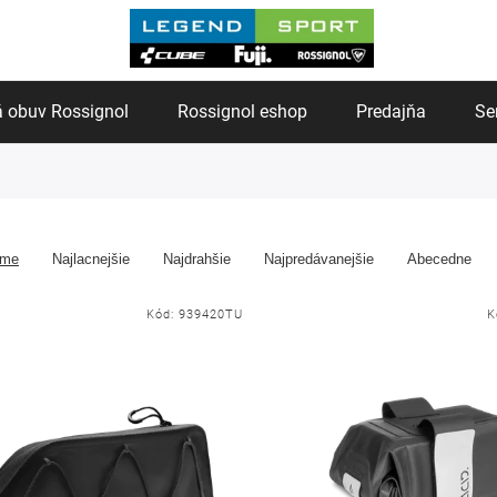
 obuv Rossignol
Rossignol eshop
Predajňa
Se
ame
Najlacnejšie
Najdrahšie
Najpredávanejšie
Abecedne
Kód:
939420TU
K