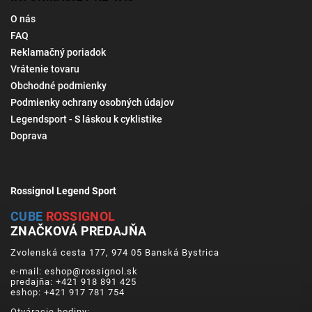
O nás
FAQ
Reklamačný poriadok
Vrátenie tovaru
Obchodné podmienky
Podmienky ochrany osobných údajov
Legendsport - S láskou k cyklistike
Doprava
Rossignol Legend Sport
CUBE
ROSSIGNOL
ZNAČKOVÁ PREDAJŇA
Zvolenská cesta 177, 974 05 Banská Bystrica
e-mail: eshop@rossignol.sk
predajňa: +421 918 891 425
eshop: +421 917 781 754
Otváracie hodiny: