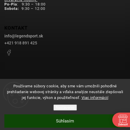
Po-Pia
: 9:30 – 18:00
Sobota:
9:30 – 12:00
KONTAKT
info
@
legendsport.sk
+421 918 891 425
Facebook
Používame súbory cookie, aby sme vám umožnili pohodlné
prehliadanie webovej stránky a vďaka analýze neustále zlepšovali
Copyright 2026
legendsport.sk
. Všetky práva vyhradené.
jej funkcie, výkon a použiteľnosť.
Viac informácií
Upraviť nastavenie cookies
Nastavenie
Grafický návrh vytvořil a nakódoval
Shoptak.cz
Súhlasím
Vytvoril Shoptet
Zobraziť