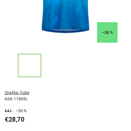
–30 %
Značka:
Cube
Kód:
11903L
€41
–30 %
€28,70