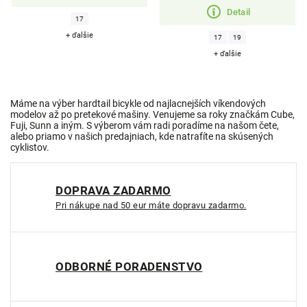
Detail
17
+ ďalšie
17
19
+ ďalšie
Máme na výber hardtail bicykle od najlacnejších víkendových
modelov až po pretekové mašiny. Venujeme sa roky značkám Cube,
Fuji, Sunn a iným. S výberom vám radi poradíme na našom čete,
alebo priamo v našich predajniach, kde natrafíte na skúsených
cyklistov.
DOPRAVA ZADARMO
Pri nákupe nad 50 eur máte dopravu zadarmo.
ODBORNÉ PORADENSTVO