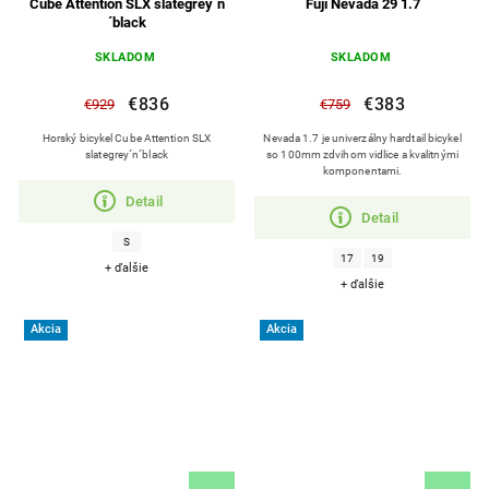
Cube Attention SLX slategrey´n
Fuji Nevada 29 1.7
´black
SKLADOM
SKLADOM
€836
€383
€929
€759
Horský bicykel Cube Attention SLX
Nevada 1.7 je univerzálny hardtail bicykel
slategrey´n´black
so 100mm zdvihom vidlice a kvalitnými
komponentami.
Detail
Detail
S
17
19
+ ďalšie
+ ďalšie
Akcia
Akcia