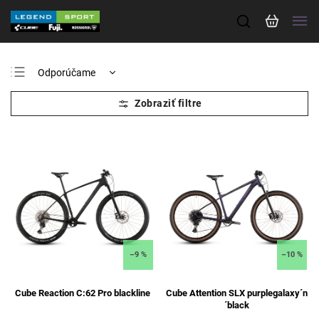
Odporúčame
Najlacnejšie
Najdrahšie
Najpredávanejšie
Abecedne
–9 %
–10 %
Cube Reaction C:62 Pro blackline
Cube Attention SLX purplegalaxy´n
´black