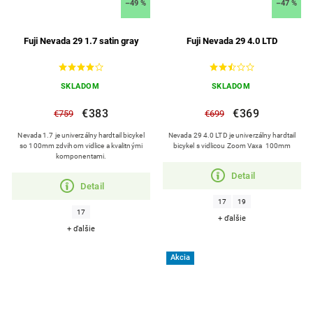
–49 %
–47 %
Fuji Nevada 29 1.7 satin gray
Fuji Nevada 29 4.0 LTD
SKLADOM
SKLADOM
€383
€369
€759
€699
Nevada 1.7 je univerzálny hardtail bicykel
Nevada 29 4.0 LTD je univerzálny hardtail
so 100mm zdvihom vidlice a kvalitnými
bicykel s vidlicou Zoom Vaxa 100mm
komponentami.
Detail
Detail
17
19
17
+ ďalšie
+ ďalšie
Akcia