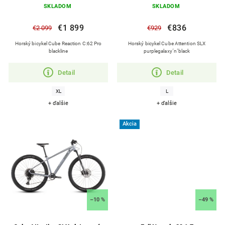
SKLADOM
SKLADOM
€1 899
€836
€2 099
€929
Horský bicykel Cube Reaction C:62 Pro
Horský bicykel Cube Attention SLX
blackline
purplegalaxy´n´black
Detail
Detail
XL
L
+ ďalšie
+ ďalšie
Akcia
–10 %
–49 %