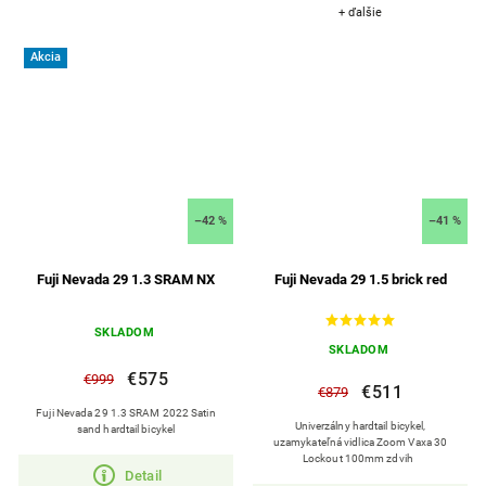
+ ďalšie
Akcia
–42 %
–41 %
Fuji Nevada 29 1.3 SRAM NX
Fuji Nevada 29 1.5 brick red
SKLADOM
SKLADOM
€575
€999
€511
€879
Fuji Nevada 29 1.3 SRAM 2022 Satin
Univerzálny hardtail bicykel,
sand hardtail bicykel
uzamykateľná vidlica Zoom Vaxa 30
Lockout 100mm zdvih
Detail