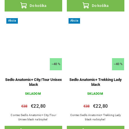
Do košíka
Do košíka
Akcia
Akcia
–40 %
–40 %
Sedlo Anatomic+ City/Tour Unisex
Sedlo Anatomic+ Trekking Lady
black
black
SKLADOM
SKLADOM
€22,80
€22,80
€38
€38
Contec Sedlo Anatomic+ City/Tour
Contec Sedlo Anatomic+ Trekking Lady
Unisex black na bicykel
black na bicykel