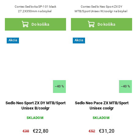
Contec Sedlovka SP-101 black
Contec Sedlo Neo Sport ZX DY
27,2X350mm na bicykel
MTB/Sport Unisex W/coolgr na bicykel
Do košíka
Do košíka
Akcia
Akcia
–40 %
–40 %
Sedlo Neo Sport ZX DY MTB/Sport
Sedlo Neo Pace ZX MTB/Sport
Unisex B/coolgr
Unisex coolgr
SKLADOM
SKLADOM
€22,80
€31,20
€38
€52