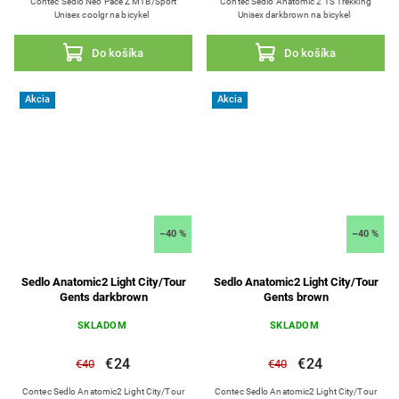
Contec Sedlo Neo Pace Z MTB/Sport
Contec Sedlo Anatomic 2 TS Trekking
Unisex coolgr na bicykel
Unisex darkbrown na bicykel
Do košíka
Do košíka
Akcia
Akcia
–40 %
–40 %
Sedlo Anatomic2 Light City/Tour
Sedlo Anatomic2 Light City/Tour
Gents darkbrown
Gents brown
SKLADOM
SKLADOM
€24
€24
€40
€40
Contec Sedlo Anatomic2 Light City/Tour
Contec Sedlo Anatomic2 Light City/Tour