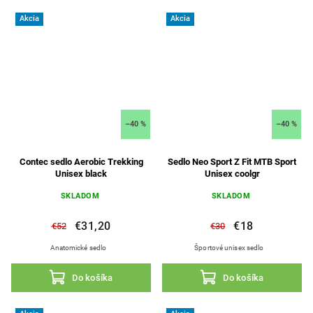
Akcia
Akcia
–40 %
–40 %
Contec sedlo Aerobic Trekking
Sedlo Neo Sport Z Fit MTB Sport
Unisex black
Unisex coolgr
SKLADOM
SKLADOM
€31,20
€18
€52
€30
Anatomické sedlo
Športové unisex sedlo
Do košíka
Do košíka