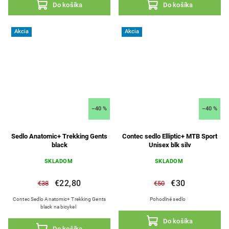
Do košíka
Do košíka
Akcia
Akcia
–40 %
–40 %
Sedlo Anatomic+ Trekking Gents
Contec sedlo Elliptic+ MTB Sport
black
Unisex blk silv
SKLADOM
SKLADOM
€22,80
€30
€38
€50
Contec Sedlo Anatomic+ Trekking Gents
Pohodlné sedlo
black na bicykel
Do košíka
Do košíka