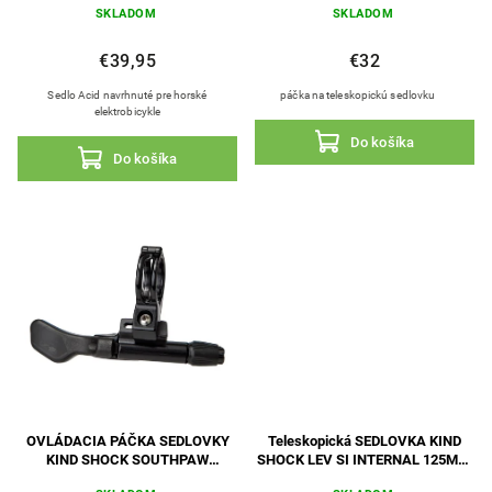
SKLADOM
SKLADOM
€39,95
€32
Sedlo Acid navrhnuté pre horské
páčka na teleskopickú sedlovku
elektrobicykle
Do košíka
Do košíka
OVLÁDACIA PÁČKA SEDLOVKY
Teleskopická SEDLOVKA KIND
KIND SHOCK SOUTHPAW
SHOCK LEV SI INTERNAL 125MM,
CARBON
30.9MM