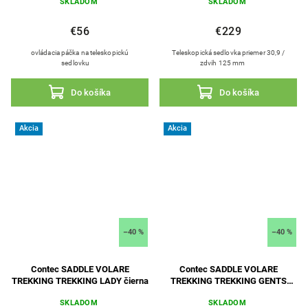
SKLADOM
SKLADOM
€56
€229
ovládacia páčka na teleskopickú
Teleskopická sedlovka priemer 30,9 /
sedlovku
zdvih 125 mm
Do košíka
Do košíka
Akcia
Akcia
–40 %
–40 %
Contec SADDLE VOLARE
Contec SADDLE VOLARE
TREKKING TREKKING LADY čierna
TREKKING TREKKING GENTS
čierna
SKLADOM
SKLADOM