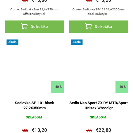
€16,80
€13,20
€28
€22
Contec Sedlovka Brut 31,6X350mm
Contec Sedlovka SP-101 31,6X350mm
offset na bicykel
black na bicykel
Do košíka
Do košíka
Akcia
Akcia
–40 %
–40 %
Sedlovka SP-101 black
Sedlo Neo Sport ZX DY MTB/Sport
27,2X350mm
Unisex W/coolgr
SKLADOM
SKLADOM
€13,20
€22,80
€22
€38