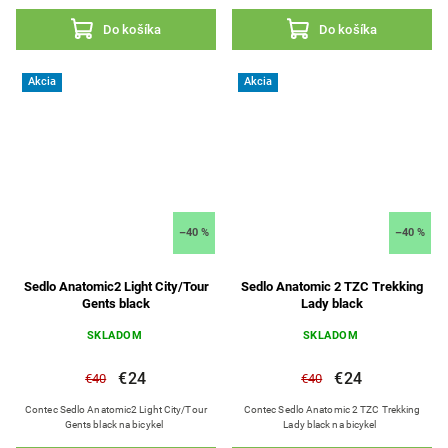
Do košíka
Do košíka
Akcia
Akcia
–40 %
–40 %
Sedlo Anatomic2 Light City/Tour
Sedlo Anatomic 2 TZC Trekking
Gents black
Lady black
SKLADOM
SKLADOM
€24
€24
€40
€40
Contec Sedlo Anatomic2 Light City/Tour
Contec Sedlo Anatomic 2 TZC Trekking
Gents black na bicykel
Lady black na bicykel