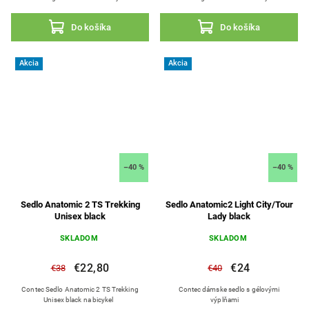
Do košíka
Do košíka
Akcia
Akcia
–40 %
–40 %
Sedlo Anatomic 2 TS Trekking
Sedlo Anatomic2 Light City/Tour
Unisex black
Lady black
SKLADOM
SKLADOM
€22,80
€24
€38
€40
Contec Sedlo Anatomic 2 TS Trekking
Contec dámske sedlo s gélovými
Unisex black na bicykel
výplňami