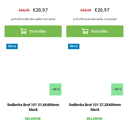
€20,97
€20,97
€34,95
€34,95
pohodlné dámske sedlo na bicykel
pohodlné pánske sedlo na bicykel
Do košíka
Do košíka
Akcia
Akcia
–40 %
–40 %
Sedlovka Brut 101 31,6X400mm
Sedlovka Brut 101 27,2X400mm
black
black
SKLADOM
SKLADOM