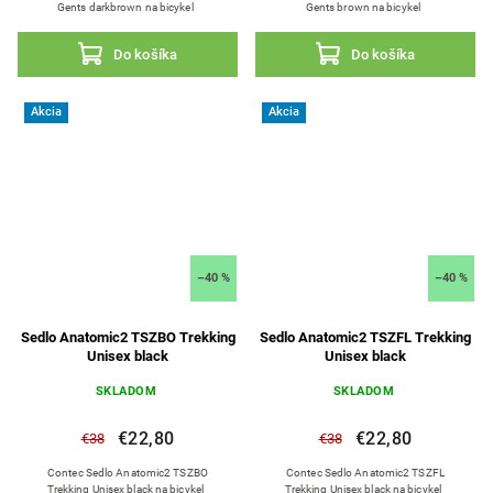
Gents darkbrown na bicykel
Gents brown na bicykel
Do košíka
Do košíka
Akcia
Akcia
–40 %
–40 %
Sedlo Anatomic2 TSZBO Trekking
Sedlo Anatomic2 TSZFL Trekking
Unisex black
Unisex black
SKLADOM
SKLADOM
€22,80
€22,80
€38
€38
Contec Sedlo Anatomic2 TSZBO
Contec Sedlo Anatomic2 TSZFL
Trekking Unisex black na bicykel
Trekking Unisex black na bicykel