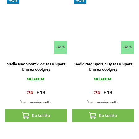
Akcia
Akcia
–40 %
–40 %
Sedlo Neo Sport Z Ac MTB Sport
Sedlo Neo Sport Z Dy MTB Sport
Unisex coolgrey
Unisex coolgrey
SKLADOM
SKLADOM
€18
€18
€30
€30
Športové unisex sedlo
Športové unisex sedlo
Do košíka
Do košíka