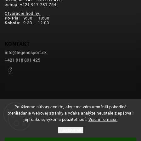
eshop: +421 917 781 754
Otváracie hodiny:
Po-Pia
: 9:30 – 18:00
Sobota:
9:30 – 12:00
KONTAKT
info
@
legendsport.sk
+421 918 891 425
Facebook
Používame súbory cookie, aby sme vám umožnili pohodlné
prehliadanie webovej stránky a vďaka analýze neustále zlepšovali
Copyright 2026
legendsport.sk
. Všetky práva vyhradené.
jej funkcie, výkon a použiteľnosť.
Viac informácií
Upraviť nastavenie cookies
Nastavenie
Grafický návrh vytvořil a nakódoval
Shoptak.cz