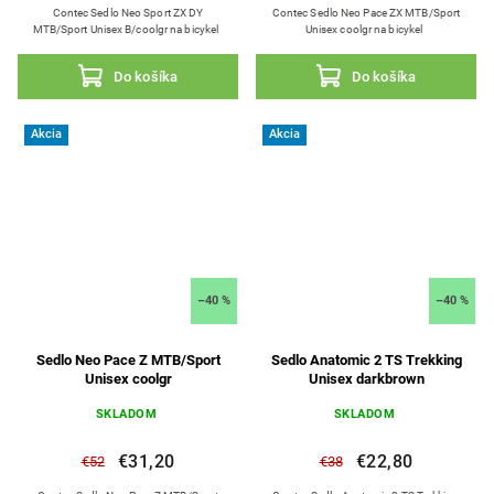
Contec Sedlo Neo Sport ZX DY
Contec Sedlo Neo Pace ZX MTB/Sport
MTB/Sport Unisex B/coolgr na bicykel
Unisex coolgr na bicykel
Do košíka
Do košíka
Akcia
Akcia
–40 %
–40 %
Sedlo Neo Pace Z MTB/Sport
Sedlo Anatomic 2 TS Trekking
Unisex coolgr
Unisex darkbrown
SKLADOM
SKLADOM
€31,20
€22,80
€52
€38