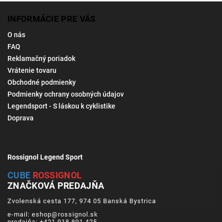
INFORMÁCIE PRE VÁS
O nás
FAQ
Reklamačný poriadok
Vrátenie tovaru
Obchodné podmienky
Podmienky ochrany osobných údajov
Legendsport - S láskou k cyklistike
Doprava
Rossignol Legend Sport
CUBE
ROSSIGNOL
ZNAČKOVÁ PREDAJŇA
Zvolenská cesta 177, 974 05 Banská Bystrica
e-mail: eshop@rossignol.sk
predajňa: +421 918 891 425