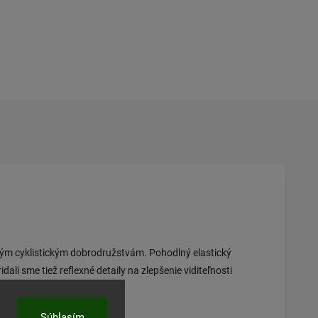
kým cyklistickým dobrodružstvám. Pohodlný elastický
li sme tiež reflexné detaily na zlepšenie viditeľnosti
Súhlasím