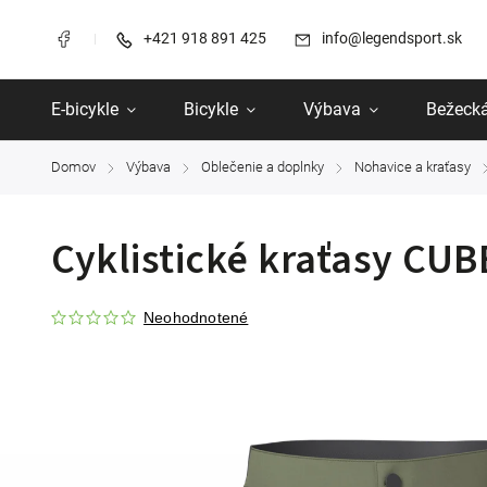
+421 918 891 425
info@legendsport.sk
E-bicykle
Bicykle
Výbava
Bežecká
Domov
Výbava
Oblečenie a doplnky
Nohavice a kraťasy
/
/
/
/
Cyklistické kraťasy CUB
Neohodnotené