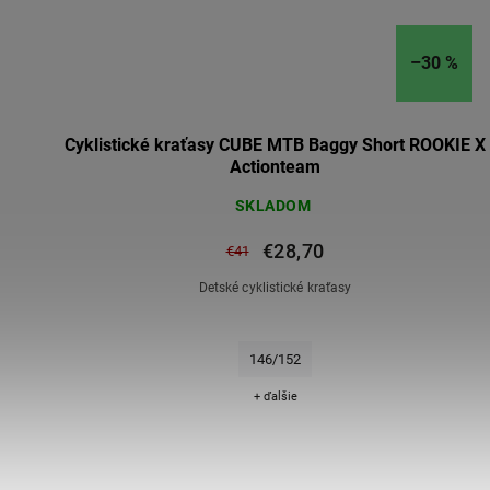
–30 %
Cyklistické kraťasy CUBE MTB Baggy Short ROOKIE X
Actionteam
SKLADOM
€28,70
€41
Detské cyklistické kraťasy
146/152
+ ďalšie