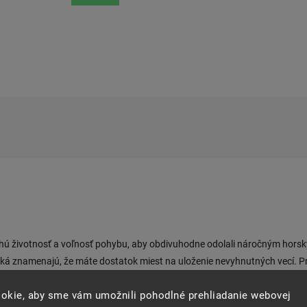
lhú životnosť a voľnosť pohybu, aby obdivuhodne odolali náročným hors
ká znamenajú, že máte dostatok miest na uloženie nevyhnutných vecí. Prida
dujú dokonalú kombináciu pohodlia, funkčnosti a štýlu.
okie, aby sme vám umožnili pohodlné prehliadanie webovej