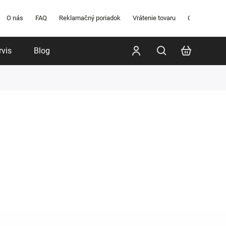
O nás
FAQ
Reklamačný poriadok
Vrátenie tovaru
Obchodné po
rvis
Blog
Poradenstvo
Značky