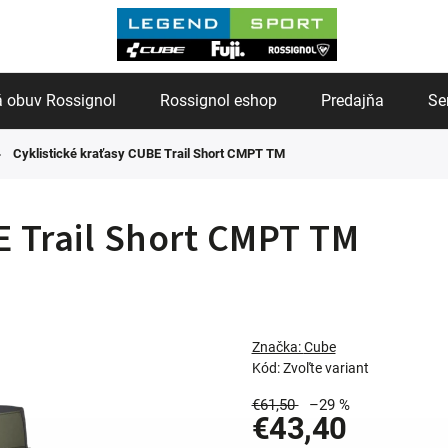
 obuv Rossignol
Rossignol eshop
Predajňa
Se
Cyklistické kraťasy CUBE Trail Short CMPT TM
E Trail Short CMPT TM
Značka:
Cube
Kód:
Zvoľte variant
€61,50
–29 %
€43,40