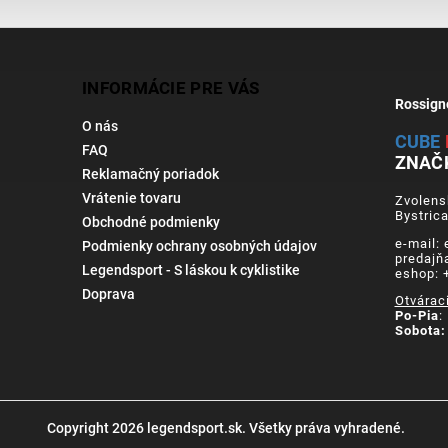
INFORMÁCIE PRE VÁS
Rossign
O nás
CUBE
FAQ
ZNAČ
Reklamačný poriadok
Vrátenie tovaru
Zvolens
Bystric
Obchodné podmienky
e-mail:
Podmienky ochrany osobných údajov
predajň
Legendsport - S láskou k cyklistike
eshop: 
Doprava
Otvárac
Po-Pia
:
Sobota:
Copyright 2026
legendsport.sk
. Všetky práva vyhradené.