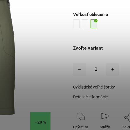
Veľkosť oblečenia
Zvoľte variant
Cyklistické voľné šortky
Detailné informácie
–29 %
Opýtať sa
Strážiť
Zdie