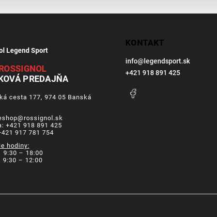
KONTAKT
ol Legend Sport
info
@
legendsport.sk
ROSSIGNOL
+421 918 891 425
KOVÁ PREDAJŇA
Facebook
ká cesta 177, 974 05 Banská
a
 eshop@rossignol.sk
a: +421 918 891 425
+421 917 781 754
ie hodiny:
 9:30 – 18:00
9:30 – 12:00