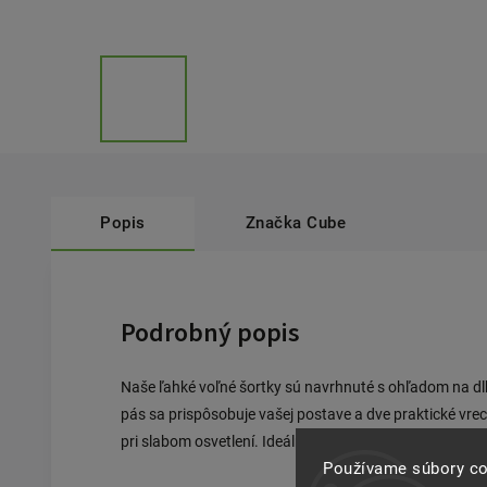
Popis
Značka
Cube
Podrobný popis
Naše ľahké voľné šortky sú navrhnuté s ohľadom na d
pás sa prispôsobuje vašej postave a dve praktické vrec
pri slabom osvetlení. Ideálne pre cyklistov, ktorí poža
Používame súbory co