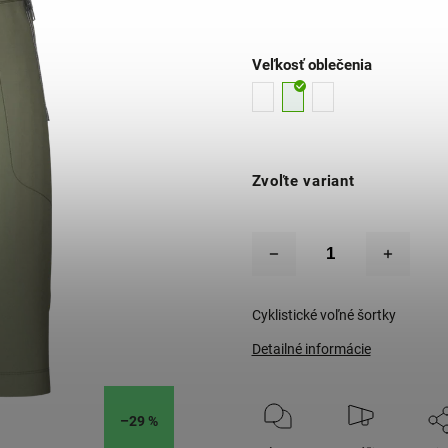
Veľkosť oblečenia
Zvoľte variant
Cyklistické voľné šortky
Detailné informácie
–29 %