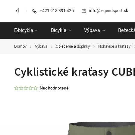
+421 918 891 425
info@legendsport.sk
E-bicykle
Bicykle
Výbava
Bežecká
Domov
Výbava
Oblečenie a doplnky
Nohavice a kraťasy
/
/
/
/
Cyklistické kraťasy CUB
Neohodnotené