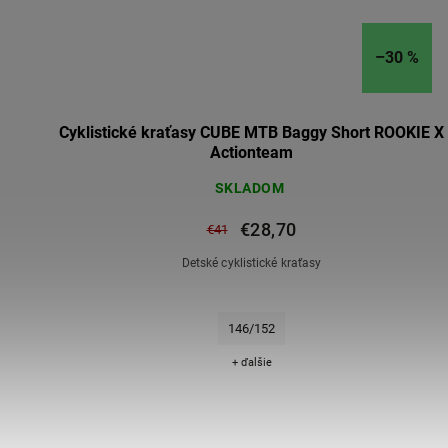
–30 %
Cyklistické kraťasy CUBE MTB Baggy Short ROOKIE X
Actionteam
SKLADOM
€28,70
€41
Detské cyklistické kraťasy
146/152
+ ďalšie