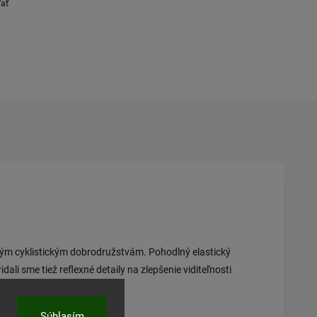
ľať
kým cyklistickým dobrodružstvám. Pohodlný elastický
li sme tiež reflexné detaily na zlepšenie viditeľnosti
Súhlasím