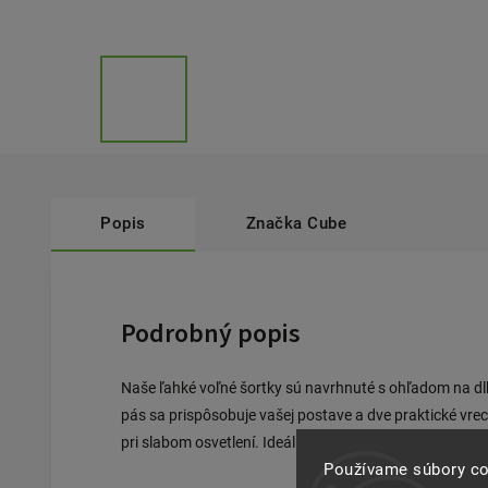
Popis
Značka
Cube
Podrobný popis
Naše ľahké voľné šortky sú navrhnuté s ohľadom na d
pás sa prispôsobuje vašej postave a dve praktické vrec
pri slabom osvetlení. Ideálne pre cyklistov, ktorí poža
Používame súbory co