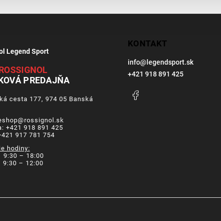
KONTAKT
ol Legend Sport
info
@
legendsport.sk
ROSSIGNOL
+421 918 891 425
KOVÁ PREDAJŇA
Facebook
ká cesta 177, 974 05 Banská
a
 eshop@rossignol.sk
a: +421 918 891 425
+421 917 781 754
ie hodiny:
 9:30 – 18:00
9:30 – 12:00