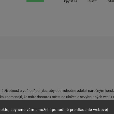
Opýtať sa
Strážiť
Zdie
lhú životnosť a voľnosť pohybu, aby obdivuhodne odolali náročným hors
ká znamenajú, že máte dostatok miest na uloženie nevyhnutných vecí. Prida
dujú dokonalú kombináciu pohodlia, funkčnosti a štýlu.
okie, aby sme vám umožnili pohodlné prehliadanie webovej