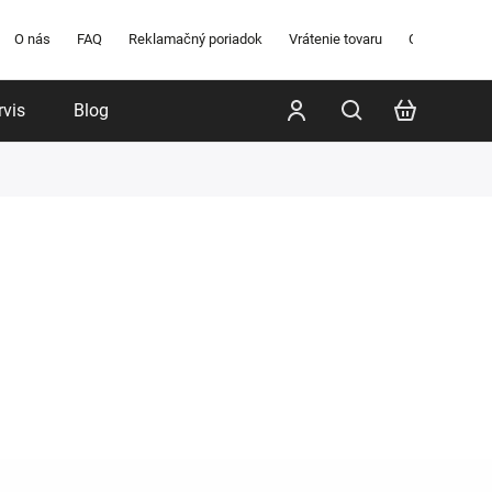
O nás
FAQ
Reklamačný poriadok
Vrátenie tovaru
Obchodné po
rvis
Blog
Poradenstvo
Značky