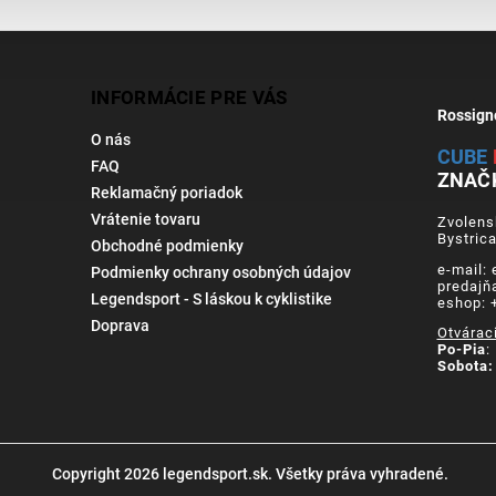
INFORMÁCIE PRE VÁS
Rossign
O nás
CUBE
FAQ
ZNAČ
Reklamačný poriadok
Vrátenie tovaru
Zvolens
Bystric
Obchodné podmienky
e-mail:
Podmienky ochrany osobných údajov
predajň
Legendsport - S láskou k cyklistike
eshop: 
Doprava
Otvárac
Po-Pia
:
Sobota:
Copyright 2026
legendsport.sk
. Všetky práva vyhradené.