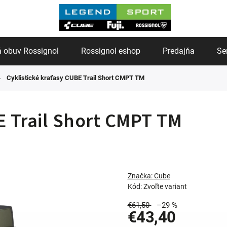
 obuv Rossignol
Rossignol eshop
Predajňa
Se
Cyklistické kraťasy CUBE Trail Short CMPT TM
E Trail Short CMPT TM
Značka:
Cube
Kód:
Zvoľte variant
€61,50
–29 %
€43,40