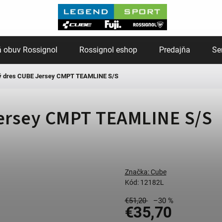
 obuv Rossignol
Rossignol eshop
Predajňa
Se
ký dres CUBE Jersey CMPT TEAMLINE S/S
Jersey CMPT TEAMLINE S/S
Značka:
Cube
Kód:
12182L
€51,20
–30 %
€35,70