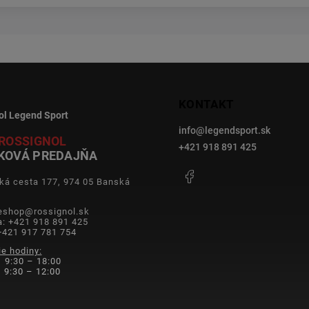
KONTAKT
ol Legend Sport
info
@
legendsport.sk
ROSSIGNOL
+421 918 891 425
KOVÁ PREDAJŇA
Facebook
ká cesta 177, 974 05 Banská
a
 eshop@rossignol.sk
a: +421 918 891 425
+421 917 781 754
ie hodiny:
 9:30 – 18:00
9:30 – 12:00