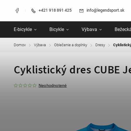
+421 918 891 425
info@legendsport.sk
E-bicykle
Bicykle
Výbava
Bežecká
Domov
Výbava
Oblečenie a doplnky
Dresy
Cyklistic
/
/
/
/
Cyklistický dres CUBE 
Neohodnotené