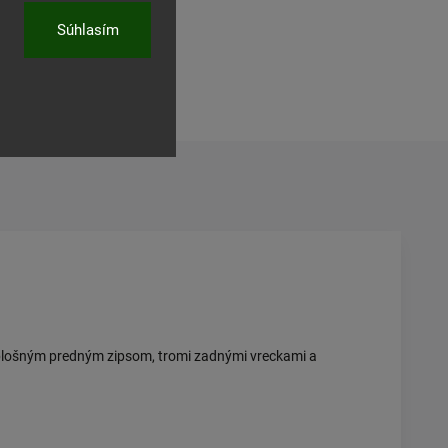
Súhlasím
ľať
eloplošným predným zipsom, tromi zadnými vreckami a