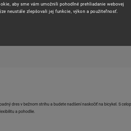
okie, aby sme vám umožnili pohodlné prehliadanie webovej
ze neustále zlepšovali jej funkcie, výkon a použiteľnosť.
Opýtať sa
Strážiť
Zdie
nápadný dres v bežnom strihu a budete nadšení naskočiť na bicykel. S c
xibilitu a pohodlie.