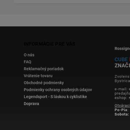
INFORMÁCIE PRE VÁS
Rossign
O nás
CUBE
FAQ
ZNAČ
Reklamačný poriadok
Vrátenie tovaru
Zvolens
Bystric
Obchodné podmienky
e-mail:
Podmienky ochrany osobných údajov
predajň
Legendsport - S láskou k cyklistike
eshop: 
Doprava
Otvárac
Po-Pia
:
Sobota: