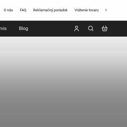
O nás
FAQ
Reklamačný poriadok
Vrátenie tovaru
Obchodné po
rvis
Blog
Poradenstvo
Značky