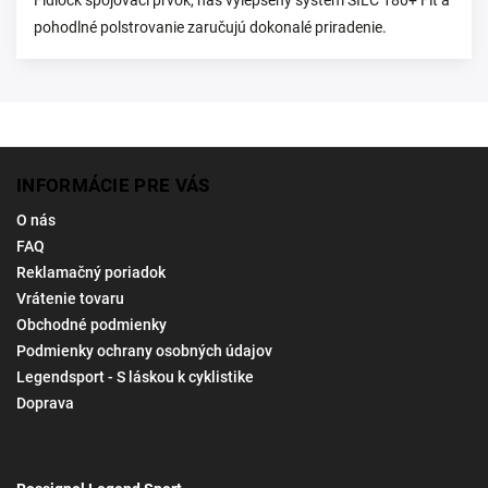
Fidlock spojovací prvok, náš vylepšený systém SILC 180+ Fit a
pohodlné polstrovanie zaručujú dokonalé priradenie.
INFORMÁCIE PRE VÁS
O nás
FAQ
Reklamačný poriadok
Vrátenie tovaru
Obchodné podmienky
Podmienky ochrany osobných údajov
Legendsport - S láskou k cyklistike
Doprava