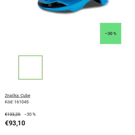
–30 %
Značka:
Cube
Kód:
16104S
€133,20
–30 %
€93,10