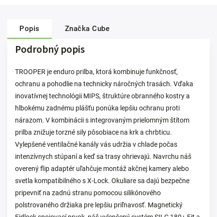
Popis
Značka
Cube
Podrobný popis
TROOPER je enduro prilba, ktorá kombinuje funkčnosť,
ochranu a pohodlie na technicky náročných trasách. Vďaka
inovatívnej technológii MIPS, štruktúre obranného kostry a
hlbokému zadnému plášťu ponúka lepšiu ochranu proti
nárazom. V kombinácii s integrovaným prielomným štítom
prilba znižuje torzné sily pôsobiace na krk a chrbticu.
Vylepšené ventilačné kanály vás udržia v chlade počas
intenzívnych stúpaní a keď sa trasy ohrievajú. Navrchu náš
overený flip adaptér uľahčuje montáž akčnej kamery alebo
svetla kompatibilného s X-Lock. Okuliare sa dajú bezpečne
pripevniť na zadnú stranu pomocou silikónového
polstrovaného držiaka pre lepšiu priľnavosť. Magnetický