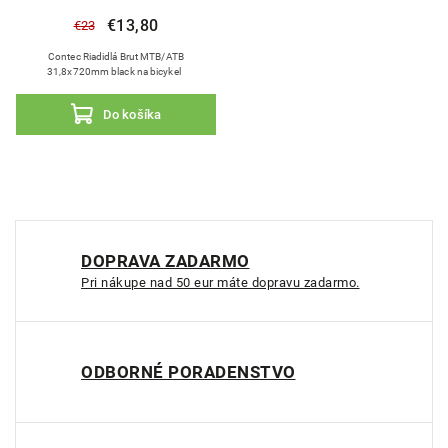
€13,80
€23
Contec Riadidlá Brut MTB/ATB
31,8x720mm black na bicykel
Do košíka
DOPRAVA ZADARMO
Pri nákupe nad 50 eur máte dopravu zadarmo.
ODBORNÉ PORADENSTVO