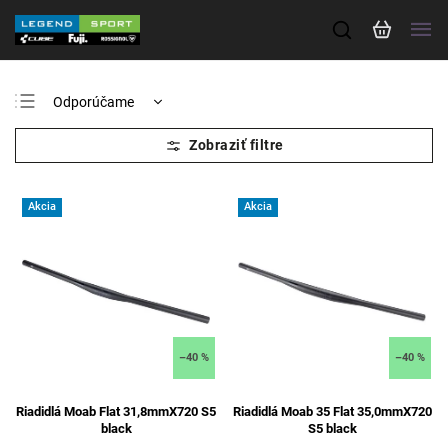
Odporúčame
Najlacnejšie
Najdrahšie
Najpredávanejšie
Akcia
Akcia
Abecedne
–40 %
–40 %
Riadidlá Moab Flat 31,8mmX720 S5
Riadidlá Moab 35 Flat 35,0mmX720
black
S5 black