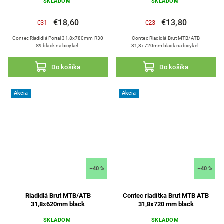
SKLADOM
SKLADOM
€18,60
€13,80
€31
€23
Contec Riadidlá Portal 31,8x780mm R30
Contec Riadidlá Brut MTB/ATB
S9 black na bicykel
31,8x720mm black na bicykel
Do košíka
Do košíka
Akcia
Akcia
–40 %
–40 %
Riadidlá Brut MTB/ATB
Contec riadítka Brut MTB ATB
31,8x620mm black
31,8x720 mm black
SKLADOM
SKLADOM