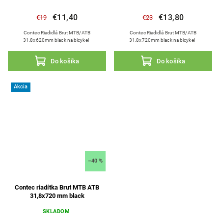
€11,40
€13,80
€19
€23
Contec Riadidlá Brut MTB/ATB
Contec Riadidlá Brut MTB/ATB
31,8x620mm black na bicykel
31,8x720mm black na bicykel
Do košíka
Do košíka
Akcia
–40 %
Contec riadítka Brut MTB ATB
31,8x720 mm black
SKLADOM