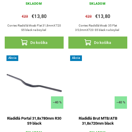
SKLADOM
SKLADOM
€13,80
€13,80
€23
€23
Contec Riadidlá Moab Flat 31,8mmX720
Contec Riadidlá Moab 35 Flat
S5 black na bicykel
35,0mmX720 S5 black na bicykel
Do košíka
Do košíka
Akcia
Akcia
–40 %
–40 %
Riadidlá Portal 31,8x780mm R30
Riadidlá Brut MTB/ATB
S9 black
31,8x720mm black