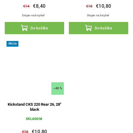
€8,40
€10,80
€14
€18
Stojan na bicykel
Stojan na bicykel
Do košíka
Do košíka
Akcia
–40 %
Kickstand CKS 220 Rear 26, 28"
black
SKLADOM
€10,80
€18