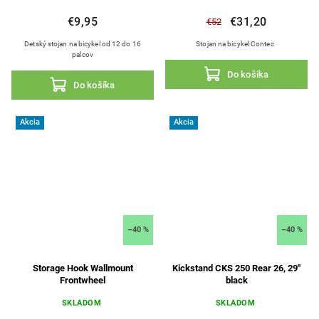
€9,95
€31,20
€52
Detský stojan na bicykel od 12 do 16
Stojan na bicykel Contec
palcov
Do košíka
Do košíka
Akcia
Akcia
–40 %
–40 %
Storage Hook Wallmount
Kickstand CKS 250 Rear 26, 29"
Frontwheel
black
SKLADOM
SKLADOM