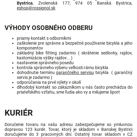
Bystrica
, Zvolenská 177, 974 05 Banská Bystrica,
eshop@rossignol.sk
VÝHODY OSOBNÉHO ODBERU
priamy kontakt s odborníkmi
zaškolenie pre správne a bezpečné používanie bicykla a jeho
komponentov
základný bike fitting zadarmo ( skrátenie sedlovky, rajdov,
kastomizácia výšky rajdov... )
nastavenie správneho posedu
kontrola správneho výberu veľkosti rámu bicykla
dohodnutie termínu
garančného servisu
bicykla ( garančný
servis je zadarmo )
odporúčania na prvé výlety v okolí
dlhodobý kontakt so zákazníkom u nás často prechádza do
priateľského vzťahu, sme ľudia ako vy a milujeme šport
KURIÉR
Doručenie tovaru na vašu adresu zabezpečujeme so ymluvnou
dopravou 123 kuriér. Tovar, ktorý je skladom v Banskej Bystrici
doručujeme do 3 pracovných dní. Ostatný tovar skladom v CZ