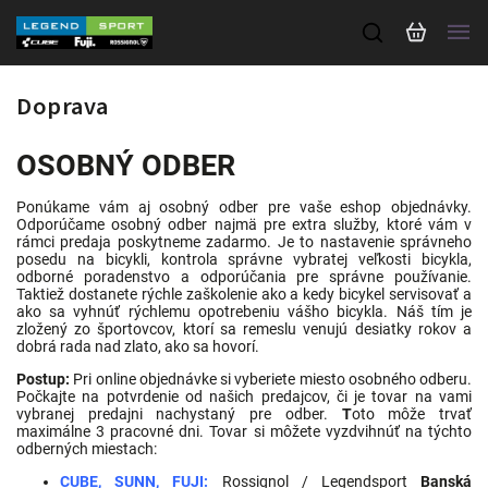
Doprava
OSOBNÝ ODBER
Ponúkame vám aj osobný odber pre vaše eshop objednávky.
Odporúčame osobný odber najmä pre extra služby, ktoré vám v
rámci predaja poskytneme zadarmo. Je to nastavenie správneho
posedu na bicykli, kontrola správne vybratej veľkosti bicykla,
odborné poradenstvo a odporúčania pre správne používanie.
Taktiež dostanete rýchle zaškolenie ako a kedy bicykel servisovať a
ako sa vyhnúť rýchlemu opotrebeniu vášho bicykla. Náš tím je
zložený zo športovcov, ktorí sa remeslu venujú desiatky rokov a
dobrá rada nad zlato, ako sa hovorí.
Postup:
Pri online objednávke si vyberiete miesto osobného odberu.
Počkajte na potvrdenie od našich predajcov, či je tovar na vami
vybranej predajni nachystaný pre odber.
T
oto môže trvať
maximálne 3 pracovné dni. Tovar si môžete vyzdvihnúť na týchto
odberných miestach:
CUBE, SUNN, FUJI:
Rossignol / Legendsport
Banská