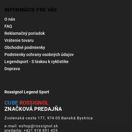
INFORMÁCIE PRE VÁS
O nás
FAQ
Reklamačný poriadok
Vrátenie tovaru
Obchodné podmienky
Podmienky ochrany osobných údajov
Legendsport - S láskou k cyklistike
Doprava
Rossignol Legend Sport
CUBE
ROSSIGNOL
ZNAČKOVÁ PREDAJŇA
Zvolenská cesta 177, 974 05 Banská Bystrica
e-mail: eshop@rossignol.sk
predajňa: +421 918 891 425