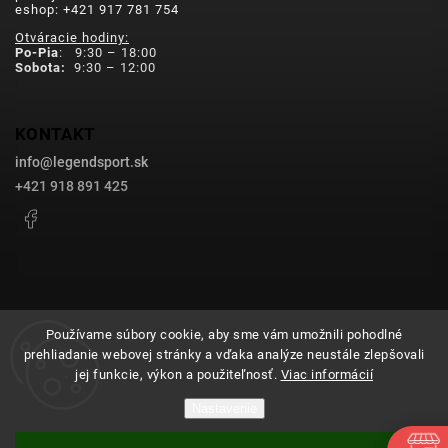
eshop: +421 917 781 754
Otváracie hodiny:
Po-Pia
: 9:30 – 18:00
Sobota:
9:30 – 12:00
KONTAKT
info
@
legendsport.sk
+421 918 891 425
Facebook
Používame súbory cookie, aby sme vám umožnili pohodlné
prehliadanie webovej stránky a vďaka analýze neustále zlepšovali
Copyright 2026
legendsport.sk
. Všetky práva vyhradené.
jej funkcie, výkon a použiteľnosť.
Viac informácií
Upraviť nastavenie cookies
Nastavenie
Grafický návrh vytvořil a nakódoval
Shoptak.cz