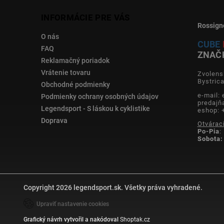
INFORMÁCIE PRE VÁS
Rossign
O nás
CUBE
FAQ
ZNAČ
Reklamačný poriadok
Vrátenie tovaru
Zvolens
Bystric
Obchodné podmienky
e-mail:
Podmienky ochrany osobných údajov
predajň
Legendsport - S láskou k cyklistike
eshop: 
Doprava
Otvárac
Po-Pia
:
Sobota:
Copyright 2026
legendsport.sk
. Všetky práva vyhradené.
Upraviť nastavenie cookies
Grafický návrh vytvořil a nakódoval
Shoptak.cz