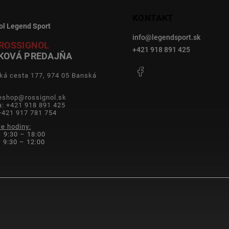
KONTAKT
ol Legend Sport
info
@
legendsport.sk
ROSSIGNOL
+421 918 891 425
KOVÁ PREDAJŇA
Facebook
ká cesta 177, 974 05 Banská
a
 eshop@rossignol.sk
a: +421 918 891 425
+421 917 781 754
ie hodiny:
 9:30 – 18:00
9:30 – 12:00