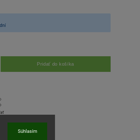
dní
Pridať do košíka
ľať
Súhlasím