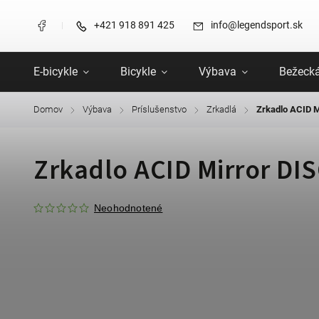
+421 918 891 425
info@legendsport.sk
E-bicykle
Bicykle
Výbava
Bežecká
Domov
Výbava
Príslušenstvo
Zrkadlá
Zrkadlo ACID 
/
/
/
/
Zrkadlo ACID Mirror DI
Neohodnotené