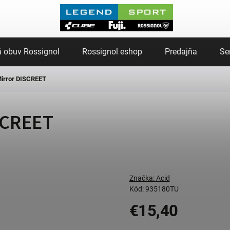
 obuv Rossignol
Rossignol eshop
Predajňa
Se
Mirror DISCREET
SCREET
Značka:
Acid
Kód:
935180TU
€15,40