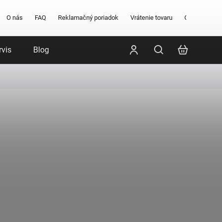
O nás
FAQ
Reklamačný poriadok
Vrátenie tovaru
Obchodné po
rvis
Blog
Poradenstvo
Značky