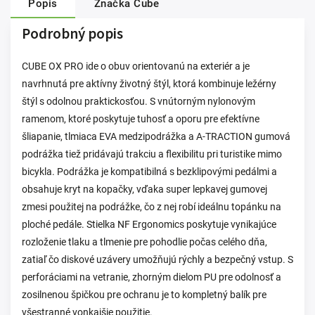
Popis
Značka
Cube
Podrobný popis
CUBE OX PRO ide o obuv orientovanú na exteriér a je
navrhnutá pre aktívny životný štýl, ktorá kombinuje ležérny
štýl s odolnou praktickosťou. S vnútorným nylonovým
ramenom, ktoré poskytuje tuhosť a oporu pre efektívne
šliapanie, tlmiaca EVA medzipodrážka a A-TRACTION gumová
podrážka tiež pridávajú trakciu a flexibilitu pri turistike mimo
bicykla. Podrážka je kompatibilná s bezklipovými pedálmi a
obsahuje kryt na kopačky, vďaka super lepkavej gumovej
zmesi použitej na podrážke, čo z nej robí ideálnu topánku na
ploché pedále. Stielka NF Ergonomics poskytuje vynikajúce
rozloženie tlaku a tlmenie pre pohodlie počas celého dňa,
zatiaľ čo diskové uzávery umožňujú rýchly a bezpečný vstup. S
perforáciami na vetranie, zhorným dielom PU pre odolnosť a
zosilnenou špičkou pre ochranu je to kompletný balík pre
všestranné vonkajšie použitie.