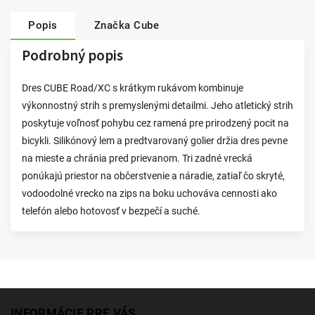
Popis
Značka
Cube
Podrobný popis
Dres CUBE Road/XC s krátkym rukávom kombinuje
výkonnostný strih s premyslenými detailmi. Jeho atletický strih
poskytuje voľnosť pohybu cez ramená pre prirodzený pocit na
bicykli. Silikónový lem a predtvarovaný golier držia dres pevne
na mieste a chránia pred prievanom. Tri zadné vrecká
ponúkajú priestor na občerstvenie a náradie, zatiaľ čo skryté,
vodoodolné vrecko na zips na boku uchováva cennosti ako
telefón alebo hotovosť v bezpečí a suché.
INFORMÁCIE PRE VÁS