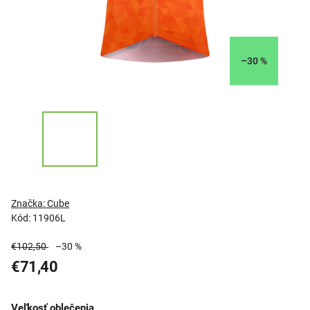
–30 %
Značka:
Cube
Kód:
11906L
€102,50
–30 %
€71,40
Veľkosť oblečenia