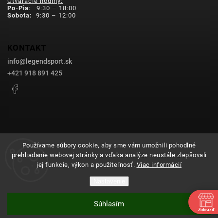
Otváracie hodiny:
Po-Pia
: 9:30 – 18:00
Sobota:
9:30 – 12:00
KONTAKT
info
@
legendsport.sk
+421 918 891 425
Facebook
Používame súbory cookie, aby sme vám umožnili pohodlné
prehliadanie webovej stránky a vďaka analýze neustále zlepšovali
Copyright 2026
legendsport.sk
. Všetky práva vyhradené.
jej funkcie, výkon a použiteľnosť.
Viac informácií
Upraviť nastavenie cookies
Nastavenie
Grafický návrh vytvořil a nakódoval
Shoptak.cz
Súhlasím
Vytvoril Shoptet
Zobraziť