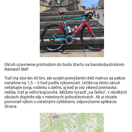
Okruh uzavrieme príchodom do bodu štartu na banskobystrickom
Námestí SNP.
Trať ma síce len 45 km, ale svojím prevýšením 840 metrov sa pekne
natiahne na 1,5 – 3 hod podľa výkonnosti. Určite na tento okruh
neťahajte svoju rodinku s deťmi, aj keď je cez víkend premávka
redšia, trať je veľmi kopcovitá. Môžete vyraziť „na ľahko“, v okolitých
obciach doplníte sily v miestnych pohostinstvách. Ak si chcete
porovnať výkon s ostatnými cyklistami, odporúčame aplikáciu
Strava.