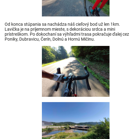
Od konca stúpania sa nachádza náš cieľový bod už len 1km.
Lavička je na príjemnom mieste, s dekoráciou srdca a mini
prístreškom. Po dokochaní sa výhľadmi trasa pokračuje ďalej cez
Poniky, Dubravicu, Čerín, Dolnú a Hornú Mičinu.