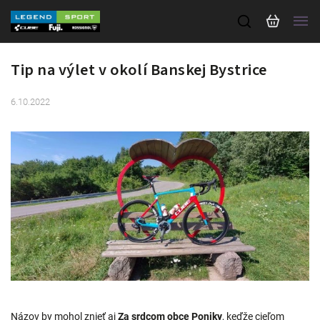
Tip na výlet v okolí Banskej Bystrice
6.10.2022
Názov by mohol znieť aj
Za srdcom obce Poniky
, keďže cieľom