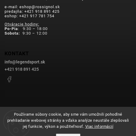
e-mail: eshop@rossignol.sk
predajňa: +421 918 891 425
eshop: +421 917 781 754
Otváracie hodiny:
Po-Pia
: 9:30 – 18:00
Sobota:
9:30 – 12:00
KONTAKT
info
@
legendsport.sk
+421 918 891 425
Facebook
Používame súbory cookie, aby sme vám umožnili pohodlné
prehliadanie webovej stránky a vďaka analýze neustále zlepšovali
Copyright 2026
legendsport.sk
. Všetky práva vyhradené.
jej funkcie, výkon a použiteľnosť.
Viac informácií
Upraviť nastavenie cookies