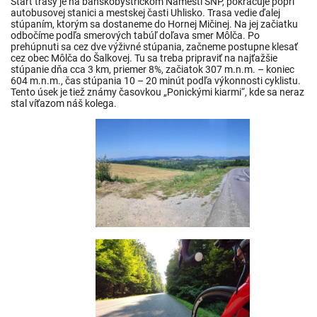
Štart trasy je na banskobystrickom Námestí SNP, pokračuje popri
autobusovej stanici a mestskej časti Uhlisko. Trasa vedie ďalej
stúpaním, ktorým sa dostaneme do Hornej Mičinej. Na jej začiatku
odbočíme podľa smerových tabúľ doľava smer Môlča. Po
prehúpnuti sa cez dve výživné stúpania, začneme postupne klesať
cez obec Môlča do Šalkovej. Tu sa treba pripraviť na najťažšie
stúpanie dňa cca 3 km, priemer 8%, začiatok 307 m.n.m. – koniec
604 m.n.m., čas stúpania 10 – 20 minút podľa výkonnosti cyklistu.
Tento úsek je tiež známy časovkou „Ponickými kiarmi“, kde sa neraz
stal víťazom náš kolega.