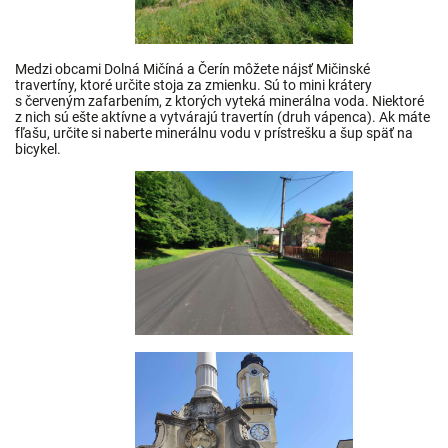
Medzi obcami Dolná Mičíná a Čerín môžete nájsť Mičinské
travertíny, ktoré určite stoja za zmienku. Sú to mini krátery
s červeným zafarbením, z ktorých vyteká minerálna voda. Niektoré
z nich sú ešte aktívne a vytvárajú travertín (druh vápenca). Ak máte
fľašu, určite si naberte minerálnu vodu v prístrešku a šup späť na
bicykel.