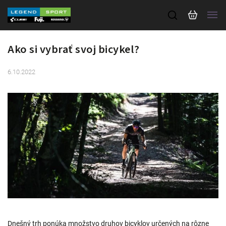
Ako si vybrať svoj bicykel?
6.10.2022
Dnešný trh ponúka množstvo druhov bicyklov určených na rôzne