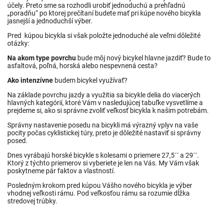
účely. Preto sme sa rozhodli urobiť jednoduchú a prehľadnú
„poradňu“ po ktorej prečítaní budete mať pri kúpe nového bicykla
jasnejší a jednoduchší výber.
Pred kúpou bicykla si však položte jednoduché ale veľmi dôležité
otázky:
Na akom type povrchu
bude môj nový bicykel hlavne jazdiť? Bude to
asfaltová, poľná, horská alebo nespevnená cesta?
Ako intenzívne
budem bicykel využívať?
Na základe povrchu jazdy a využitia sa bicykle delia do viacerých
hlavných kategórií, ktoré Vám v nasledujúcej tabuľke vysvetlíme a
prejdeme si, ako si správne zvoliť veľkosť bicykla k našim potrebám.
Správny nastavenie posedu na bicykli má výrazný vplyv na vaše
pocity počas cyklistickej túry, preto je dôležité nastaviť si správny
posed.
Dnes vyrábajú horské bicykle s kolesami o priemere 27,5´´ a 29´´.
Ktorý z týchto priemerov si vyberiete je len na Vás. My Vám však
poskytneme pár faktov a vlastností.
Posledným krokom pred kúpou Vášho nového bicykla je výber
vhodnej veľkosti rámu. Pod veľkosťou rámu sa rozumie dĺžka
stredovej trúbky.