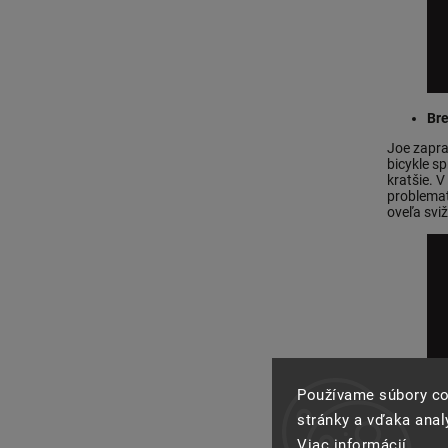
Br
Joe zapra
bicykle sp
kratšie. V
problemat
oveľa svi
Používame súbory co
stránky a vďaka analý
Viac informácií