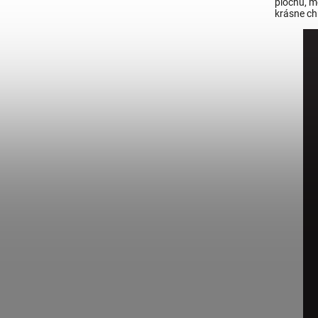
plochu, m
krásne ch