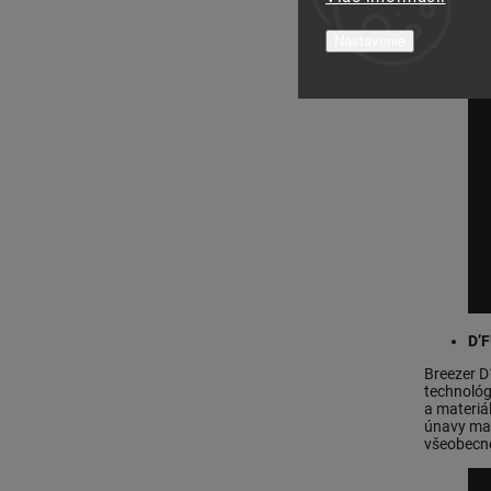
Nastavenie
D’
Breezer D
technológ
a materiá
únavy mat
všeobecn