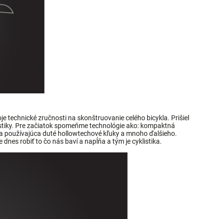
je technické zručnosti na skonštruovanie celého bicykla. Prišiel
listiky. Pre začiatok spomeňme technológie ako: kompaktná
ka používajúca duté hollowtechové kľuky a mnoho ďalšieho.
nes robiť to čo nás baví a napĺňa a tým je cyklistika.