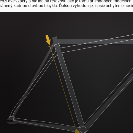
edzi dve vzpery a nie iba na reťazovú ako je tomu pri mnohých modeloch.
ránený zadnou stavbou bicykla. Ďalšou výhodou je, lepšie uchytenie nosi