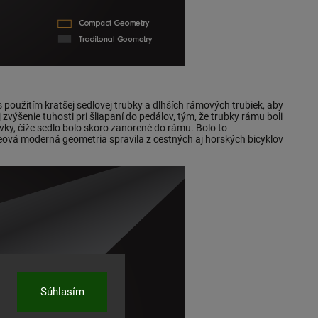
použitím kratšej sedlovej trubky a dlhších rámových trubiek, aby
zvýšenie tuhosti pri šliapaní do pedálov, tým, že trubky rámu boli
ovky, čiže sedlo bolo skoro zanorené do rámu. Bolo to
eová moderná geometria spravila z cestných aj horských bicyklov
Súhlasím