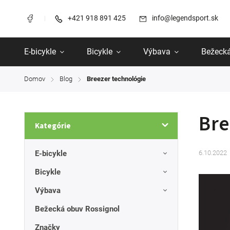
+421 918 891 425
info@legendsport.sk
E-bicykle
Bicykle
Výbava
Bežecká
Domov
Blog
Breezer technológie
/
/
Bre
Kategórie
E-bicykle
6.10.2022
Bicykle
Výbava
Bežecká obuv Rossignol
Značky