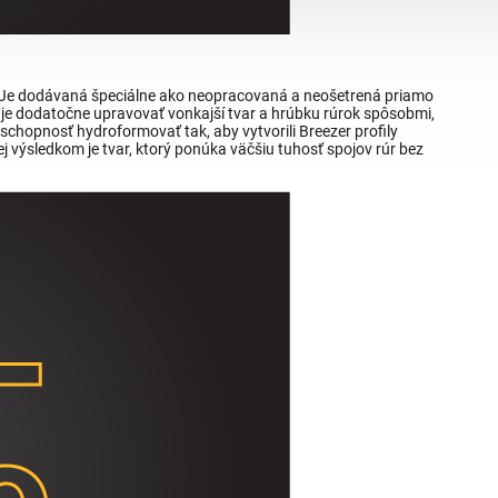
 Je dodávaná špeciálne ako neopracovaná a neošetrená priamo
je dodatočne upravovať vonkajší tvar a hrúbku rúrok spôsobmi,
chopnosť hydroformovať tak, aby vytvorili Breezer profily
ej výsledkom je tvar, ktorý ponúka väčšiu tuhosť spojov rúr bez