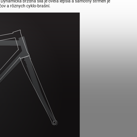
 Dynamická brzdná sila je oveľa lepšia a samotný strmeň je
čov a rôznych cyklo-brašní.