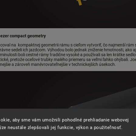
eezer compact geometry
coval na kompaktnej geometrii rámu s cieľom vytvoriť, čo najmenší rám s 
rávne sedeli ich jazdcom. Výhodou bolo jednak zníženie hmotnosti, ako aj 
 minulosti boli cestné rámy tradične vysoké a používali sa len krátke sedl
ické, pretože oceľové trubky malého priemeru sa veľmi ľahko ohýbali. Jo
žnejšie a zároveň manévrovateľnejšie v technickejších úsekoch.
okie, aby sme vám umožnili pohodlné prehliadanie webovej
ze neustále zlepšovali jej funkcie, výkon a použiteľnosť.