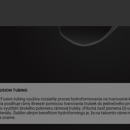
FUSION TUBING
´Fusion tubing využíva rozsiahly proces hydroformovania na tvarovanie k
ia posilňuje rámy Breezer pomocou tvarovania trubiek do jedinečného pro
lu využitím širokého polomeru rámovej trubky. (Plochá časť písmena D)-um
eriálu. Ďalším silným benefitom hydroformingu je, že na takomto ráme máte 
e známe.