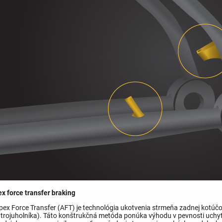
x force transfer braking
pex Force Transfer (AFT) je technológia ukotvenia strmeňa zadnej kotúč
trojuholníka). Táto konštrukčná metóda ponúka výhodu v pevnosti uchyte