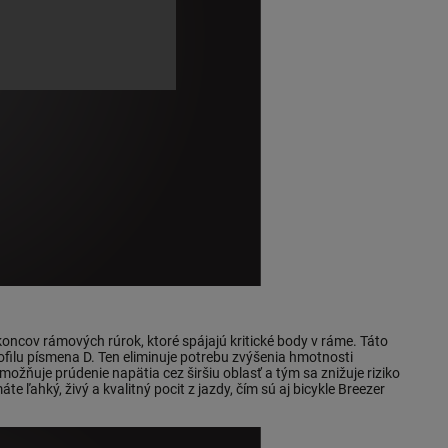
oncov rámových rúrok, ktoré spájajú kritické body v ráme. Táto
filu písmena D. Ten eliminuje potrebu zvýšenia hmotnosti
ožňuje prúdenie napätia cez širšiu oblasť a tým sa znižuje riziko
ľahký, živý a kvalitný pocit z jazdy, čím sú aj bicykle Breezer