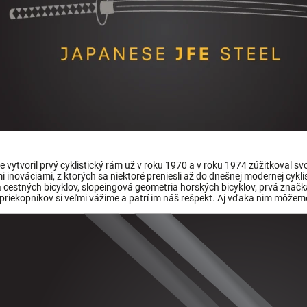
 vytvoril prvý cyklistický rám už v roku 1970 a v roku 1974 zúžitkoval svo
 inováciami, z ktorých sa niektoré preniesli až do dnešnej modernej cyk
 cestných bicyklov, slopeingová geometria horských bicyklov, prvá znač
priekopníkov si veľmi vážime a patrí im náš rešpekt. Aj vďaka nim môžeme d