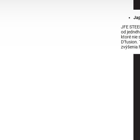
Jap
JFE STEEL
od jednéh
ktoré nie
D’fusion. 
zvýšenia 