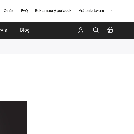
O nás
FAQ
Reklamačný poriadok
Vrátenie tovaru
Obchodné po
rvis
Blog
Poradenstvo
Značky