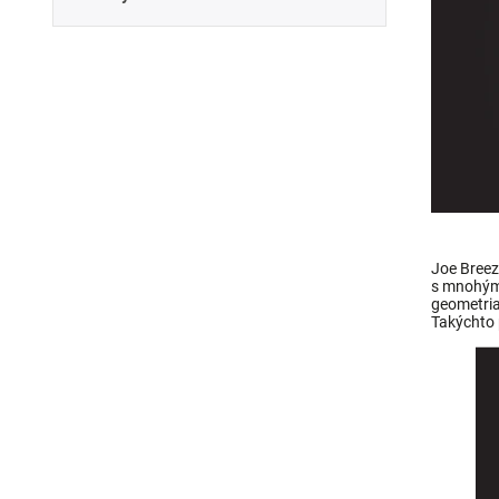
Joe Breeze
s mnohými
geometria
Takýchto 