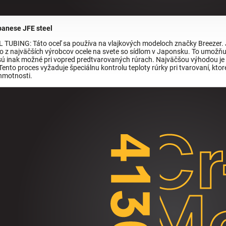
anese JFE steel
 TUBING: Táto oceľ sa používa na vlajkových modeloch značky Breezer.
o z najväčších výrobcov ocele na svete so sídlom v Japonsku. To umožňu
 sú inak možné pri vopred predtvarovaných rúrach. Najväčšou výhodou je s
Tento proces vyžaduje špeciálnu kontrolu teploty rúrky pri tvarovaní, ktor
hmotnosti.