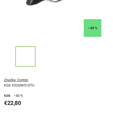
–40 %
Značka:
Contec
Kód:
032696510TU
€38
–40 %
€22,80