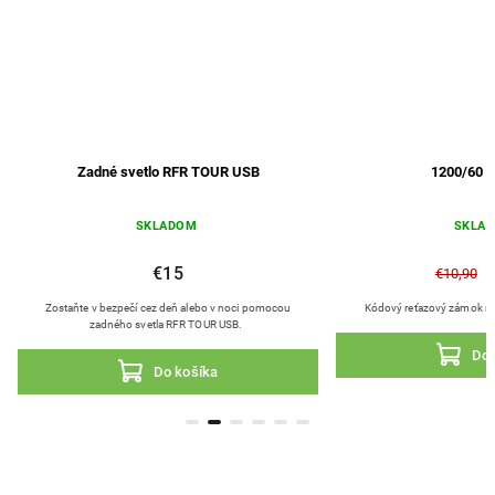
Zadné svetlo RFR TOUR USB
1200/60 
SKLADOM
SKLA
€15
€10,90
Zostaňte v bezpečí cez deň alebo v noci pomocou
Kódový reťazový zámok na
zadného svetla RFR TOUR USB.
Do 
Do košíka