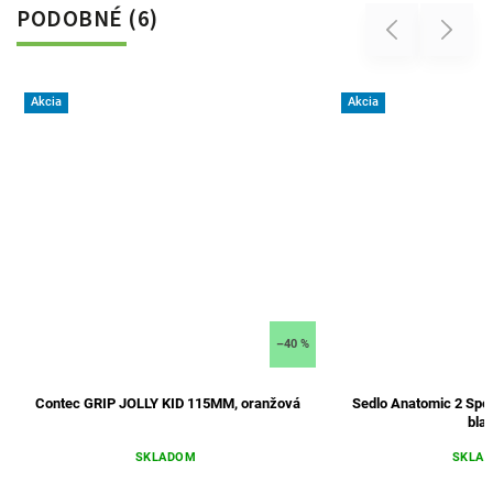
PODOBNÉ (6)
Previous
Next
Akcia
Akcia
–40 %
Contec GRIP JOLLY KID 115MM, oranžová
Sedlo Anatomic 2 Spo
bla
SKLADOM
SKLA