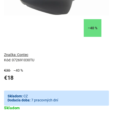
–40 %
Značka:
Contec
Kód:
072691030TU
€30
–40 %
€18
Skladom:
CZ
Dodacia doba:
7 pracovných dní
Skladom