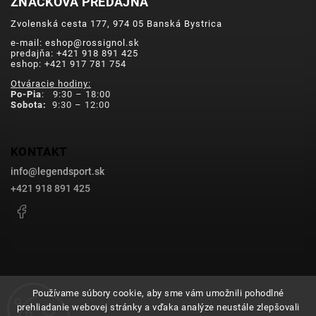
ZNAČKOVÁ PREDAJŇA
Zvolenská cesta 177, 974 05 Banská Bystrica
e-mail: eshop@rossignol.sk
predajňa: +421 918 891 425
eshop: +421 917 781 754
Otváracie hodiny:
Po-Pia
: 9:30 – 18:00
Sobota:
9:30 – 12:00
KONTAKT
info
@
legendsport.sk
+421 918 891 425
Facebook
Používame súbory cookie, aby sme vám umožnili pohodlné
prehliadanie webovej stránky a vďaka analýze neustále zlepšovali
Copyright 2026
legendsport.sk
. Všetky práva vyhradené.