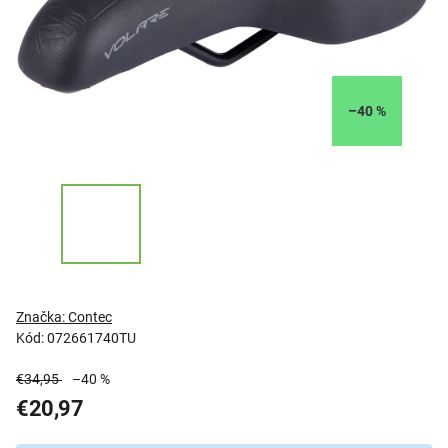
–40 %
Značka:
Contec
Kód:
072661740TU
€34,95
–40 %
€20,97