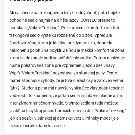
Ak sa chcete na trekingovom bicykli oddýchnuť, potrebujete
pohodlné sedlo najmä na dlhšie jazdy. CONTEC presne to
ponúka s „Volare Trekking“. Pre zaručenie komfortu má toto
trekingové sedlo výstelku rozdelenú do 3 zón. Vpredu je
športová zóna, ktorá je ideálna pre dynamickú, dopredu
naklonenú polohu na bicykli. Za ňou je mäkká komfortná zóna,
ktorá sa dokonale hodí na odľahčenie zadku. Potom nasleduje
hustá polstrovaná zóna pre vzpriamenú jazdu bez únavy.
Výplň "Volare Trekking" pozostáva zo studenej peny. Tento
materiál ponúka výhody, že je trvalo elastický a zároveň veľmi
ľahký. Studená pena má navyše vynikajúce vlastnosti tepelnej
vodivosti: To znamená, že poťah sedla rýchlo vychladne aj na
intenzívnom slnečnom svetle. S týmto sedlom teda môžete
jazdiť na bicykli aj počas horúcich letných dní. "Volare Trekking"
je k dispozícii v pánskej aj dámskej verzii. Pánsky model je o
niečo dlhší ako dámska verzia.