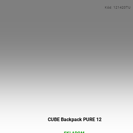
0TU
Kód:
121420TU
HT,
CUBE Backpack PURE 12
SKLADOM