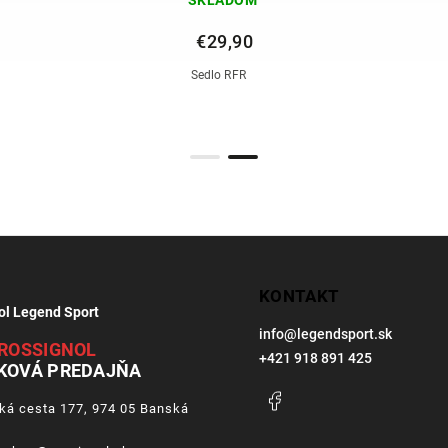
€29,90
Sedlo RFR
KONTAKT
ol Legend Sport
info
@
legendsport.sk
ROSSIGNOL
+421 918 891 425
KOVÁ PREDAJŇA
Facebook
ká cesta 177, 974 05 Banská
a