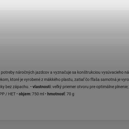
 potreby náročných jazdcov a vyznačuje sa konštrukciou vysúvacieho n
vekom, ktoré je vyrobené z mäkkého plastu, zatiaľ čo fľaša samotná je v
icky bez zápachu. •
vlastnosti
: veľký priemer otvoru pre optimálne plneni
 PP / HET •
objem
: 750 ml •
hmotnosť
: 70 g