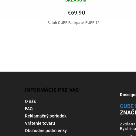
€69,90
ne
Batoh CUBE Backpack PURE 12
INFORMÁCIE PRE VÁS
Rossign
O nás
CUBE
FAQ
ZNAČ
Reklamačný poriadok
Vrátenie tovaru
Zvolens
Bystric
Obchodné podmienky