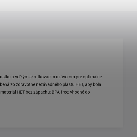
áustku a veľkým skrutkovacím uzáverom pre optimálne
yrobená zo zdravotne nezávadného plastu HET, aby bola
e; materiál HET bez zápachu; BPA-free; vhodné do