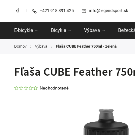
+421 918 891 425
info@legendsport.sk
E-bicykle
Bicykle
Výbava
Bežecká
Domov
Výbava
Fľaša CUBE Feather 750ml - zelená
/
/
Fľaša CUBE Feather 750
Neohodnotené