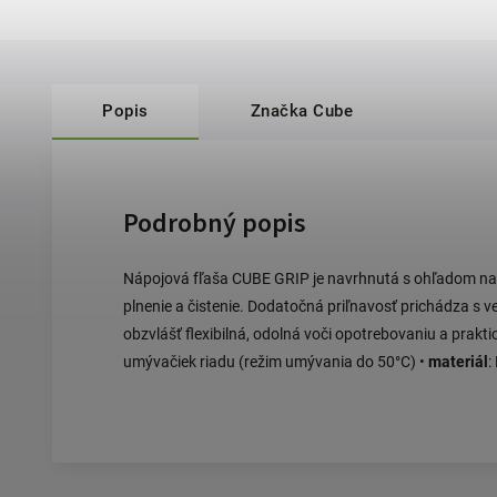
Popis
Značka
Cube
Podrobný popis
Nápojová fľaša CUBE GRIP je navrhnutá s ohľadom na
plnenie a čistenie. Dodatočná priľnavosť prichádza s 
obzvlášť flexibilná, odolná voči opotrebovaniu a prakt
umývačiek riadu (režim umývania do 50°C) •
materiál
: