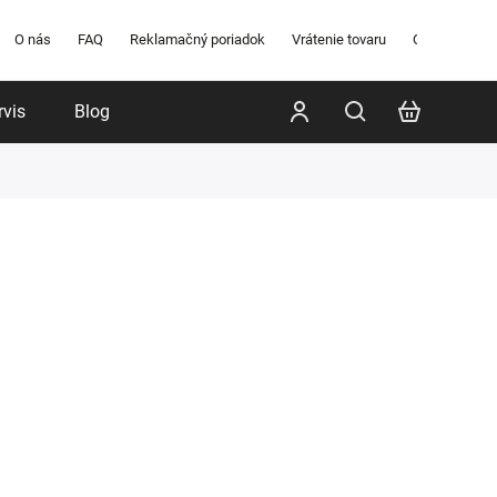
O nás
FAQ
Reklamačný poriadok
Vrátenie tovaru
Obchodné po
rvis
Blog
Poradenstvo
Značky