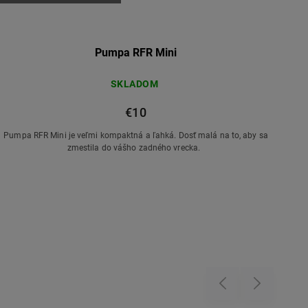
Pumpa RFR Mini
SKLADOM
€10
Pumpa RFR Mini je veľmi kompaktná a ľahká. Dosť malá na to, aby sa
zmestila do vášho zadného vrecka.
Previous
Next