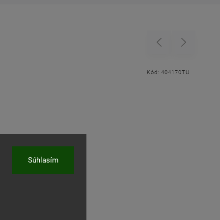
Previous
Next
Kód:
404170TU
Súhlasím