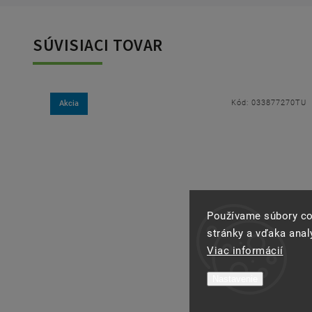
SÚVISIACI TOVAR
0TU
Kód:
033877270TU
Akcia
Používame súbory co
stránky a vďaka analý
Viac informácií
Nastavenie
–40 %