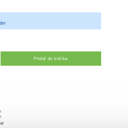
dní
Pridať do košíka
ľať