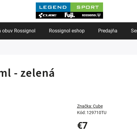
 obuv Rossignol
Rossignol eshop
Predajňa
Se
ml - zelená
Značka:
Cube
Kód:
129710TU
€7