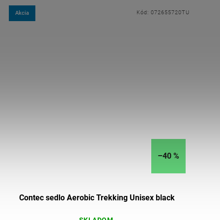
Kód:
072655720TU
Akcia
–40 %
Contec sedlo Aerobic Trekking Unisex black
SKLADOM