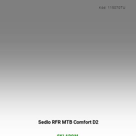
Kód:
115070TU
Sedlo RFR MTB Comfort D2
SKLADOM