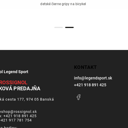
detské čierne gripy na bicykel
KONTAKT
ol Legend Sport
info
@
legendsport.sk
ROSSIGNOL
+421 918 891 425
KOVÁ PREDAJŇA
Facebook
ká cesta 177, 974 05 Banská
a
 eshop@rossignol.sk
a: +421 918 891 425
+421 917 781 754
ie hodiny: