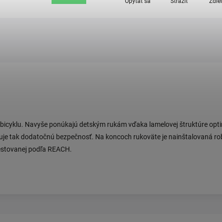
Opýtať sa
Strážiť
Zdie
u bicyklu. Navyše ponúkajú detským rukám vďaka lamelovej štruktúre opt
tuje tak dodatočnú bezpečnosť. Na koncoch rukoväte je nainštalovaná ro
estovanej podľa REACH.