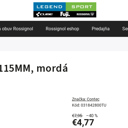
 obuv Rossignol
Rossignol eshop
Predajňa
Se
 115MM, mordá
Značka:
Contec
Kód:
031842800TU
€7,95
–40 %
€4,77