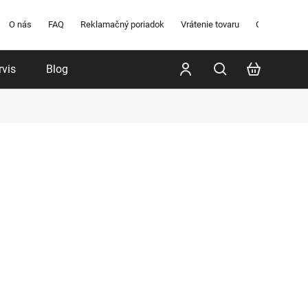
O nás
FAQ
Reklamačný poriadok
Vrátenie tovaru
Obchodné po
rvis
Blog
Poradenstvo
Značky