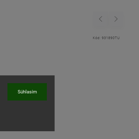
Previous
Next
Kód:
931890TU
Súhlasím