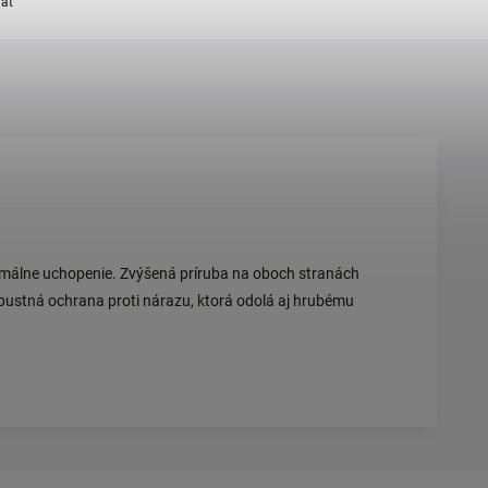
ľať
imálne uchopenie. Zvýšená príruba na oboch stranách
bustná ochrana proti nárazu, ktorá odolá aj hrubému