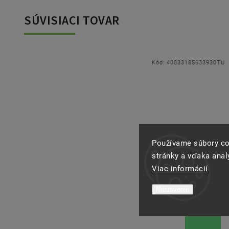
SÚVISIACI TOVAR
0TU
Kód:
40033185633930TU
Používame súbory co
stránky a vďaka analý
Viac informácií
Nastavenie
–15 %