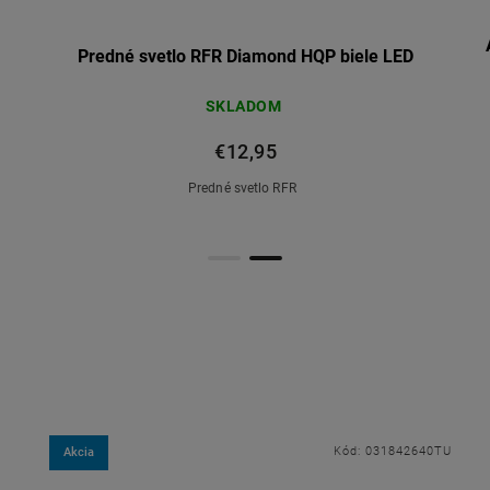
Predné svetlo RFR Diamond HQP biele LED
SKLADOM
€12,95
Predné svetlo RFR
Kód:
031842640TU
Akcia