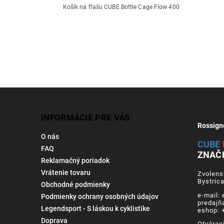
Košík na fľašu CUBE Bottle Cage Flow 400
INFORMÁCIE PRE VÁS
Rossign
O nás
CUBE
FAQ
ZNAČ
Reklamačný poriadok
Vrátenie tovaru
Zvolens
Bystric
Obchodné podmienky
e-mail:
Podmienky ochrany osobných údajov
predajň
Legendsport - S láskou k cyklistike
eshop: 
Doprava
Otvárac