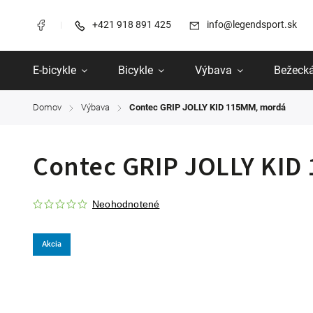
+421 918 891 425
info@legendsport.sk
E-bicykle
Bicykle
Výbava
Bežecká
Domov
Výbava
Contec GRIP JOLLY KID 115MM, mordá
/
/
Contec GRIP JOLLY KID
Neohodnotené
Akcia