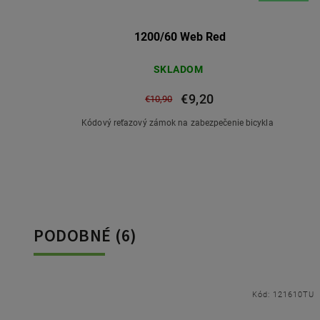
1200/60 Web Red
SKLADOM
€9,20
€10,90
Kódový reťazový zámok na zabezpečenie bicykla
PODOBNÉ (6)
0TU
Kód:
121610TU