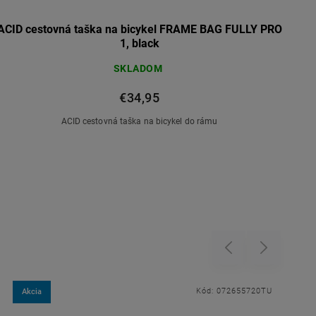
ACID cestovná taška na bicykel FRAME BAG FULLY PRO
1, black
SKLADOM
€34,95
ACID cestovná taška na bicykel do rámu
Previous
Next
Kód:
072655720TU
Akcia