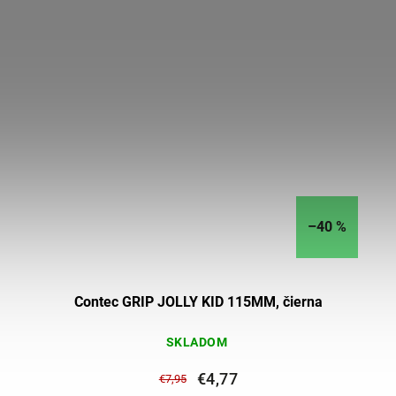
–40 %
Contec GRIP JOLLY KID 115MM, čierna
SKLADOM
€4,77
€7,95