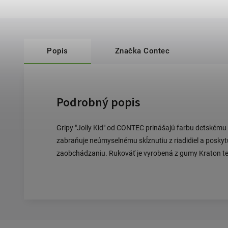
Popis
Značka
Contec
Podrobný popis
Gripy "Jolly Kid" od CONTEC prinášajú farbu detském
zabraňuje neúmyselnému skĺznutiu z riadidiel a posky
zaobchádzaniu. Rukoväť je vyrobená z gumy Kraton t