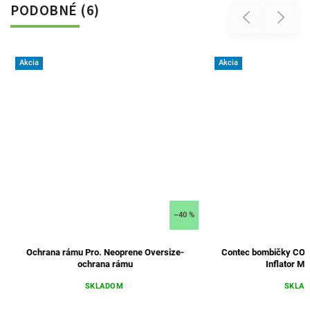
PODOBNÉ (6)
Previous
Next
Akcia
Akcia
–40 %
Ochrana rámu Pro. Neoprene Oversize-
Contec bombičky CO2 
ochrana rámu
Inflator Mi
SKLADOM
SKLA