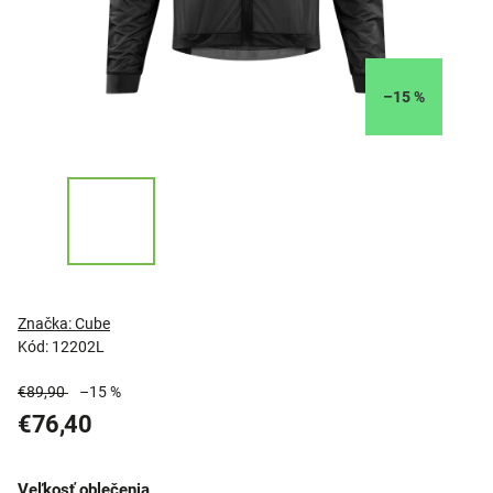
–15 %
Značka:
Cube
Kód:
12202L
€89,90
–15 %
€76,40
Veľkosť oblečenia