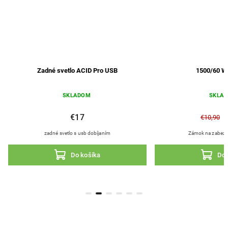
Zadné svetlo ACID Pro USB
1500/60 W
SKLADOM
SKLA
€17
€10,90
zadné svetlo s usb dobíjaním
Zámok na zabezpe
Do košíka
Do 