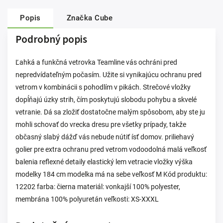
Popis
Značka
Cube
Podrobný popis
Ľahká a funkčná vetrovka Teamline vás ochráni pred
nepredvídateľným počasím. Užite si vynikajúcu ochranu pred
vetrom v kombinácii s pohodlím v pikách. Strečové vložky
dopĺňajú úzky strih, čím poskytujú slobodu pohybu a skvelé
vetranie. Dá sa zložiť dostatočne malým spôsobom, aby ste ju
mohli schovať do vrecka dresu pre všetky prípady, takže
občasný slabý dážď vás nebude nútiť ísť domov. priliehavý
golier pre extra ochranu pred vetrom vodoodolná malá veľkosť
balenia reflexné detaily elastický lem vetracie vložky výška
modelky 184 cm modelka má na sebe veľkosť M Kód produktu:
12202 farba: čierna materiál: vonkajší 100% polyester,
membrána 100% polyuretán veľkosti: XS-XXXL