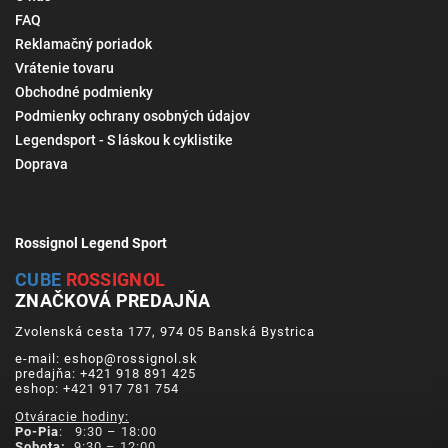
FAQ
Reklamačný poriadok
Vrátenie tovaru
Obchodné podmienky
Podmienky ochrany osobných údajov
Legendsport - S láskou k cyklistike
Doprava
Rossignol Legend Sport
CUBE
ROSSIGNOL
ZNAČKOVÁ PREDAJŇA
Zvolenská cesta 177, 974 05 Banská Bystrica
e-mail: eshop@rossignol.sk
predajňa: +421 918 891 425
eshop: +421 917 781 754
Otváracie hodiny:
Po-Pia
: 9:30 – 18:00
Sobota:
9:30 – 12:00