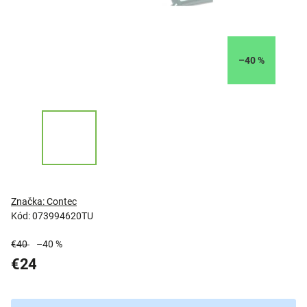
–40 %
Značka:
Contec
Kód:
073994620TU
€40
–40 %
€24