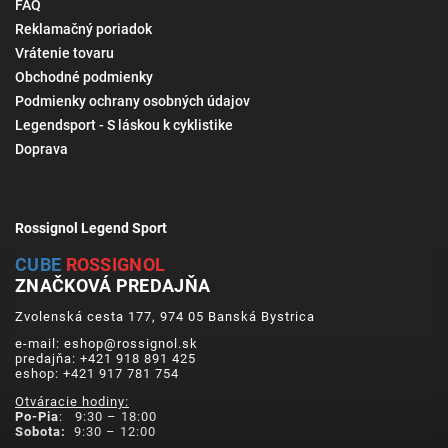
FAQ
Reklamačný poriadok
Vrátenie tovaru
Obchodné podmienky
Podmienky ochrany osobných údajov
Legendsport - S láskou k cyklistike
Doprava
Rossignol Legend Sport
CUBE
ROSSIGNOL
ZNAČKOVÁ PREDAJŇA
Zvolenská cesta 177, 974 05 Banská Bystrica
e-mail: eshop@rossignol.sk
predajňa: +421 918 891 425
eshop: +421 917 781 754
Otváracie hodiny:
Po-Pia
: 9:30 – 18:00
Sobota:
9:30 – 12:00