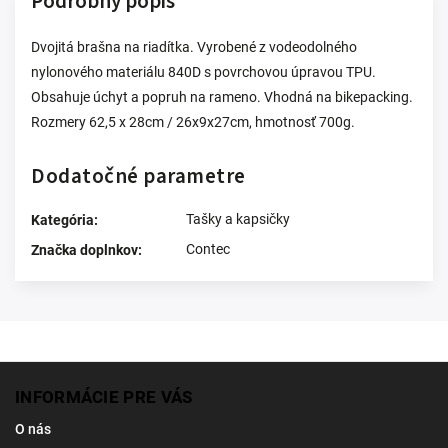
Podrobný popis
Dvojitá brašna na riadítka. Vyrobené z vodeodolného
nylonového materiálu 840D s povrchovou úpravou TPU.
Obsahuje úchyt a popruh na rameno. Vhodná na bikepacking.
Rozmery 62,5 x 28cm / 26x9x27cm, hmotnosť 700g.
Dodatočné parametre
Tašky a kapsičky
Kategória
:
Contec
Značka doplnkov
:
INFORMÁCIE PRE VÁS
O nás