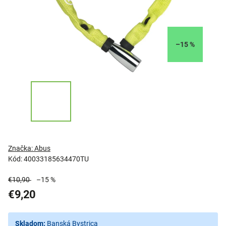
–15 %
Značka:
Abus
Kód:
40033185634470TU
€10,90
–15 %
€9,20
Skladom:
Banská Bystrica