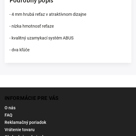
Podrobný popis
- 4 mm hrubá reťaz v atraktívnom dizajne
- nízka hmotnosť reťaze
- kvalitný uzamykací systém ABUS
- dva kľúče
INFORMÁCIE PRE VÁS
O nás
FAQ
Reklamačný poriadok
Vrátenie tovaru