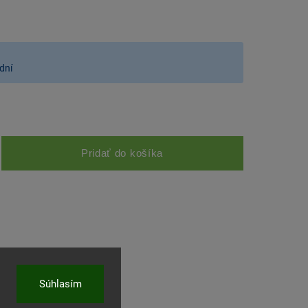
dní
Pridať do košíka
Súhlasím
ľať