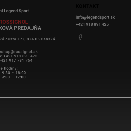
KONTAKT
ol Legend Sport
info
@
legendsport.sk
ROSSIGNOL
+421 918 891 425
KOVÁ PREDAJŇA
Facebook
ká cesta 177, 974 05 Banská
a
 eshop@rossignol.sk
a: +421 918 891 425
+421 917 781 754
ie hodiny:
 9:30 – 18:00
9:30 – 12:00