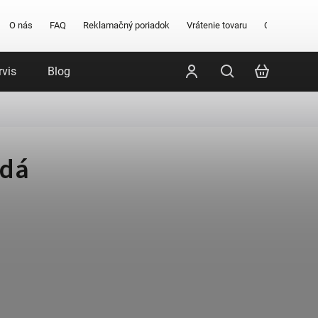
O nás
FAQ
Reklamačný poriadok
Vrátenie tovaru
Obchodné po
rvis
Blog
Poradenstvo
Značky
rdá