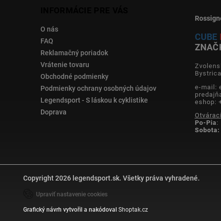
INFORMÁCIE PRE VÁS
Rossign
O nás
CUBE
FAQ
ZNAČ
Reklamačný poriadok
Vrátenie tovaru
Zvolens
Bystric
Obchodné podmienky
e-mail:
Podmienky ochrany osobných údajov
predajň
Legendsport - S láskou k cyklistike
eshop: 
Doprava
Otvárac
Po-Pia
:
Sobota:
Copyright 2026
legendsport.sk
. Všetky práva vyhradené.
Upraviť nastavenie cookies
Grafický návrh vytvořil a nakódoval
Shoptak.cz