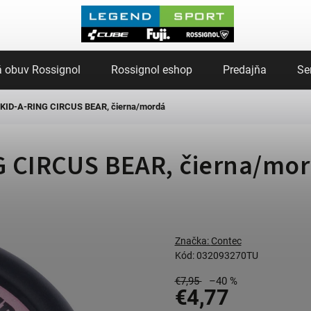
 obuv Rossignol
Rossignol eshop
Predajňa
Se
 KID-A-RING CIRCUS BEAR, čierna/mordá
G CIRCUS BEAR, čierna/mo
Značka:
Contec
Kód:
032093270TU
€7,95
–40 %
€4,77