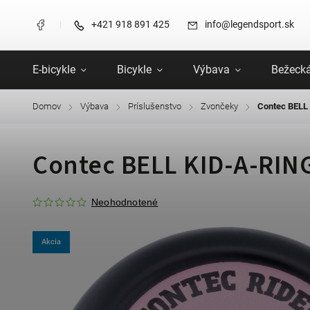
+421 918 891 425
info@legendsport.sk
E-bicykle
Bicykle
Výbava
Bežecká
Domov
Výbava
Príslušenstvo
Zvončeky
Contec BELL
/
/
/
/
Contec BELL KID-A-RIN
Neohodnotené
Akcia