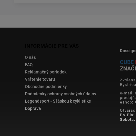
INFORMÁCIE PRE VÁS
Rossign
O nás
CUBE
FAQ
ZNAČ
Reklamačný poriadok
Vrátenie tovaru
Zvolens
Bystric
Obchodné podmienky
e-mail:
Podmienky ochrany osobných údajov
predajň
Legendsport - S láskou k cyklistike
eshop: 
Doprava
Otvárac
Po-Pia
:
Sobota: