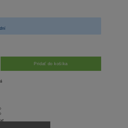
dní
Pridať do košíka
lá
ľať