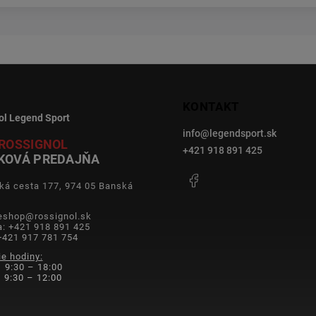
KONTAKT
ol Legend Sport
info
@
legendsport.sk
ROSSIGNOL
+421 918 891 425
KOVÁ PREDAJŇA
Facebook
ká cesta 177, 974 05 Banská
a
 eshop@rossignol.sk
a: +421 918 891 425
+421 917 781 754
ie hodiny:
 9:30 – 18:00
9:30 – 12:00