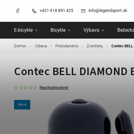
+421 918 891 425
info@legendsport.sk
E-bicykle
Bicykle
Výbava
Bežecká
Domov
Výbava
Príslušenstvo
Zvončeky
Contec BELL
/
/
/
/
Contec BELL DIAMOND B
Neohodnotené
Akcia