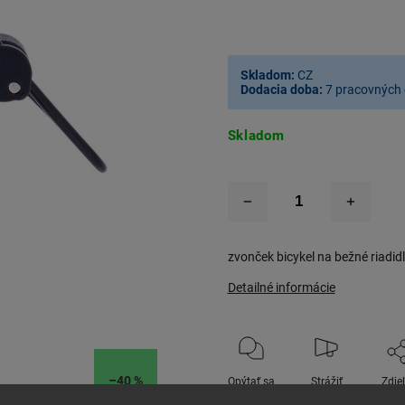
Skladom:
CZ
Dodacia doba:
7 pracovných 
Skladom
zvonček bicykel na bežné riadid
Detailné informácie
–40 %
Opýtať sa
Strážiť
Zdie