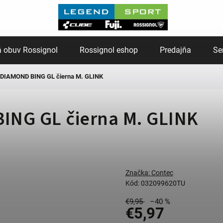
 obuv Rossignol
Rossignol eshop
Predajňa
Se
 DIAMOND BING GL čierna M. GLINK
ING GL čierna M. GLINK
Značka:
Contec
Kód:
032099620TU
€9,95
–40 %
€5,97