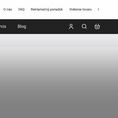
O nás
FAQ
Reklamačný poriadok
Vrátenie tovaru
Obchodné po
rvis
Blog
Poradenstvo
Značky