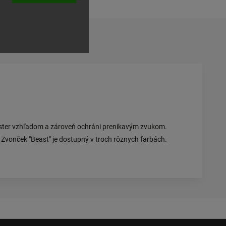
nster vzhľadom a zároveň ochráni prenikavým zvukom.
 Zvonček "Beast" je dostupný v troch rôznych farbách.