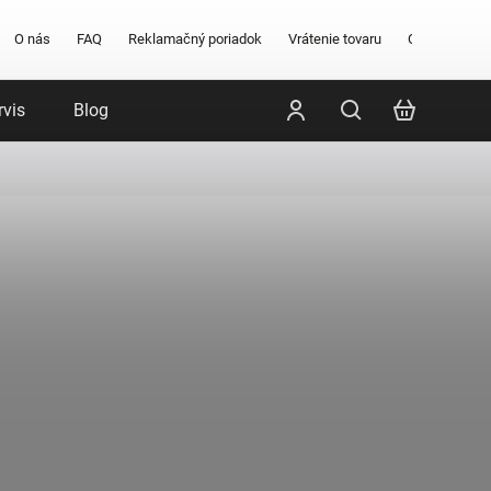
O nás
FAQ
Reklamačný poriadok
Vrátenie tovaru
Obchodné po
rvis
Blog
Poradenstvo
Značky