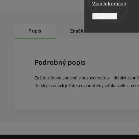
Viac informácií
Nastavenie
Popis
Značka
Contec
Podrobný popis
Zažite zábavu spojenú s bezpečnosťou – detský zvonč
Detský zvonček je ľahko ovládateľný vďaka veľkej páke