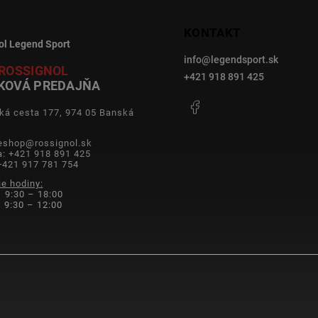
KONTAKT
ol Legend Sport
info
@
legendsport.sk
ROSSIGNOL
+421 918 891 425
KOVÁ PREDAJŇA
Facebook
ká cesta 177, 974 05 Banská
a
 eshop@rossignol.sk
a: +421 918 891 425
+421 917 781 754
ie hodiny:
 9:30 – 18:00
9:30 – 12:00