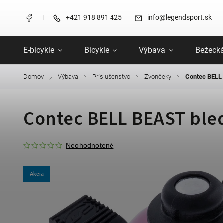
+421 918 891 425
info@legendsport.sk
E-bicykle
Bicykle
Výbava
Bežecká
Domov
Výbava
Príslušenstvo
Zvončeky
Contec BELL
/
/
/
/
Contec BELL BEAST ble
Neohodnotené
Akcia