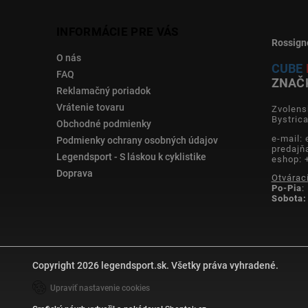
INFORMÁCIE PRE VÁS
Rossign
O nás
CUBE
FAQ
ZNAČ
Reklamačný poriadok
Vrátenie tovaru
Zvolens
Bystric
Obchodné podmienky
e-mail:
Podmienky ochrany osobných údajov
predajň
Legendsport - S láskou k cyklistike
eshop: 
Doprava
Otvárac
Po-Pia
:
Sobota:
Copyright 2026
legendsport.sk
. Všetky práva vyhradené.
Upraviť nastavenie cookies