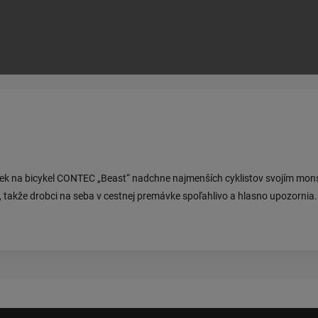
ek na bicykel CONTEC „Beast“ nadchne najmenších cyklistov svojím mo
, takže drobci na seba v cestnej premávke spoľahlivo a hlasno upozornia.