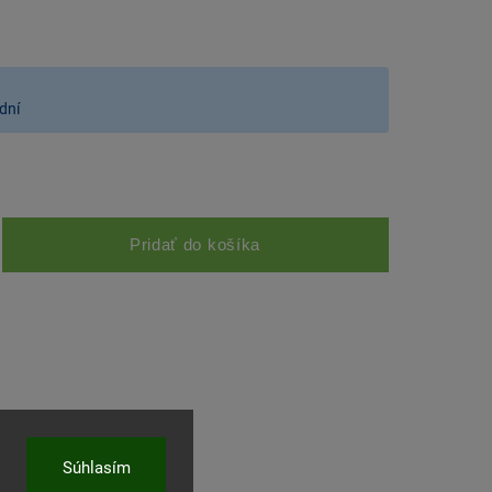
dní
Pridať do košíka
ľať
Súhlasím