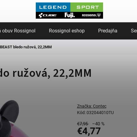
 obuv Rossignol
Rossignol eshop
Predajňa
Se
 BEAST bledo ružová, 22,2MM
do ružová, 22,2MM
Značka:
Contec
Kód:
032044010TU
€7,95
–40 %
€4,77