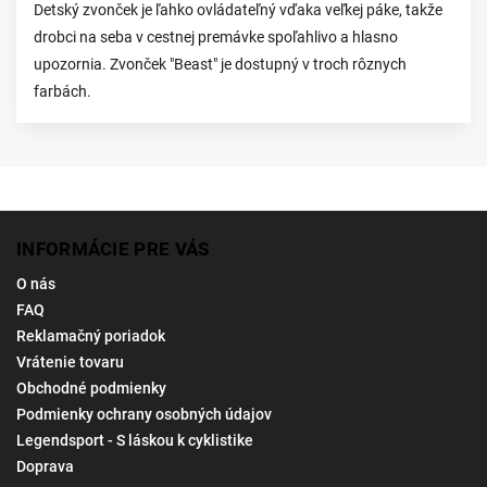
Detský zvonček je ľahko ovládateľný vďaka veľkej páke, takže
drobci na seba v cestnej premávke spoľahlivo a hlasno
upozornia. Zvonček "Beast" je dostupný v troch rôznych
farbách.
INFORMÁCIE PRE VÁS
O nás
FAQ
Reklamačný poriadok
Vrátenie tovaru
Obchodné podmienky
Podmienky ochrany osobných údajov
Legendsport - S láskou k cyklistike
Doprava