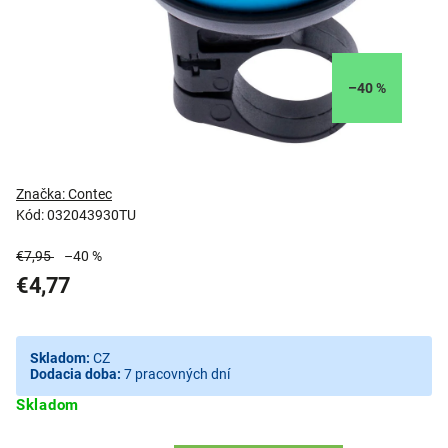
–40 %
Značka:
Contec
Kód:
032043930TU
€7,95
–40 %
€4,77
Skladom:
CZ
Dodacia doba:
7 pracovných dní
Skladom