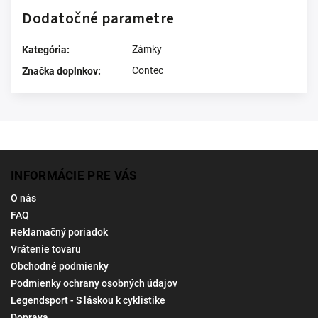
Dodatočné parametre
Zámky
Kategória
:
Contec
Značka doplnkov
:
INFORMÁCIE PRE VÁS
O nás
FAQ
Reklamačný poriadok
Vrátenie tovaru
Obchodné podmienky
Podmienky ochrany osobných údajov
Legendsport - S láskou k cyklistike
Doprava