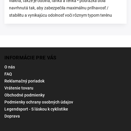
vlákna, takže je odolná, ľahká a tenká • podrážka bola
navrhnutá tak, aby zabezpečila maximálnu priľnavosť /
stabilitu a vynikajúcu odolnosť voči rôznym typom terénu
INFORMÁCIE PRE VÁS
O nás
FAQ
Reklamačný poriadok
Vrátenie tovaru
Obchodné podmienky
Podmienky ochrany osobných údajov
Legendsport - S láskou k cyklistike
Doprava