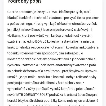
Podrobný popis
Gaerne predstavuje tretry G.TRAIL, ideálne pre tých, ktorí
hľadajú funkčné a technické vlastnosti pre využitie na pretekov
a počas tréningu. • tretry vynikajú nízkou hmotnosťou, zvršok,
je mäkký mikrovláknový laserom perforovaný s sieťkovými
vložkami, ktoré poskytujú vynikajúcu priedušnosť • systém
uzatvárania: jedno BOA L6 koliesko nastaviteľné na mieru a
lanko z nehrdzavejúcej ocele • otáčaním kolieska lanko zatvára
topánku rovnomerným spôsobom, čím zabezpečuje
konštantné držanie bez akéhokoľvek tlaku a jednoduchého a
rýchleho uzatvorenia • celá nová anatomicky tvarovaná päta
sa nebude deformovať a s vnútornou protišmykovou úpravou
umožňuje optimálnu stabilitu a kontrolu nohy • reflexné prvky
poskytujú maximálnu viditeľnosť v šere alebo v noci •
vymeniteľné vložky ponúkajú vysoký komfort a priedušnosť •
nová "MTB 2DENSITY SOLE" podrážka je určená špeciálne pre
horské bicykle, štruktúra podrážky kombinuje nylon a sklenené