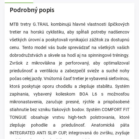
Podrobný popis
MTB tretry G.TRAIL kombinujú hlavné vlastnosti špičkových
tretier na horskú cyklistiku, aby spĺňali potreby nadšencov
všetkých úrovní a poskytovali vynikajúci zážitok za dostupnú
cenu. Tento model vás bude sprevádzať na všetkých vašich
dobrodružstvách a skvele sa hodí aj na spinningové tréningy.
Zvršok z mikrovlákna je perforovaný, aby optimalizoval
priedušnosť a ventiláciu a zabezpečil svieže a suché nohy
počas celej jazdy. Vnútorná časť tretier je vybavená sieťovinou,
ktorá poskytuje oporu chodidlu a zlepšuje stabilitu. Systém
zapínania, vybavený kolieskom BOA L6 s možnosťou
mikronastavenia, zaručuje presné, rýchle a prispôsobené
stiahnutie bez vzniku tlakových bodov. Systém COMFORT FIT
TONGUE obsahuje vrstvu high-tech polstrovania, ktoré
zlepšuje pohodlie a priedušnosť. Anatomická päta
INTEGRATED ANTI SLIP CUP, integrovaná do zvršku, zvyšuje