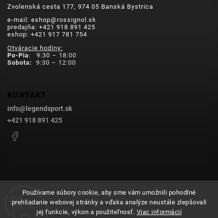
Zvolenská cesta 177, 974 05 Banská Bystrica
e-mail: eshop@rossignol.sk
predajňa: +421 918 891 425
eshop: +421 917 781 754
Otváracie hodiny:
Po-Pia
: 9:30 – 18:00
Sobota:
9:30 – 12:00
KONTAKT
info
@
legendsport.sk
+421 918 891 425
Facebook
Používame súbory cookie, aby sme vám umožnili pohodlné
prehliadanie webovej stránky a vďaka analýze neustále zlepšovali
Copyright 2026
legendsport.sk
. Všetky práva vyhradené.
jej funkcie, výkon a použiteľnosť.
Viac informácií