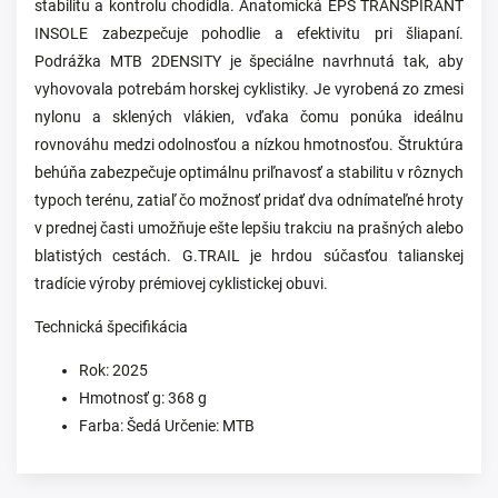
stabilitu a kontrolu chodidla. Anatomická EPS TRANSPIRANT
INSOLE zabezpečuje pohodlie a efektivitu pri šliapaní.
Podrážka MTB 2DENSITY je špeciálne navrhnutá tak, aby
vyhovovala potrebám horskej cyklistiky. Je vyrobená zo zmesi
nylonu a sklených vlákien, vďaka čomu ponúka ideálnu
rovnováhu medzi odolnosťou a nízkou hmotnosťou. Štruktúra
behúňa zabezpečuje optimálnu priľnavosť a stabilitu v rôznych
typoch terénu, zatiaľ čo možnosť pridať dva odnímateľné hroty
v prednej časti umožňuje ešte lepšiu trakciu na prašných alebo
blatistých cestách. G.TRAIL je hrdou súčasťou talianskej
tradície výroby prémiovej cyklistickej obuvi.
Technická špecifikácia
Rok: 2025
Hmotnosť g: 368 g
Farba: Šedá Určenie: MTB