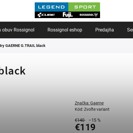
 obuv Rossignol
Rossignol eshop
Predajňa
Se
try GAERNE G.TRAIL black
black
Značka:
Gaerne
Kód:
Zvoľte variant
€140
–15 %
€119