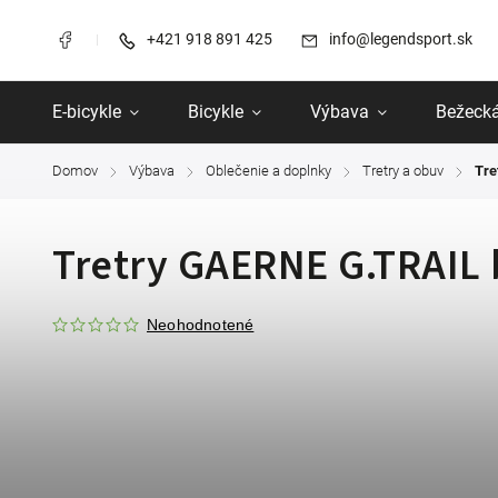
+421 918 891 425
info@legendsport.sk
E-bicykle
Bicykle
Výbava
Bežecká
Domov
Výbava
Oblečenie a doplnky
Tretry a obuv
Tre
/
/
/
/
Tretry GAERNE G.TRAIL 
Neohodnotené