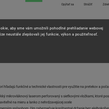
Opýtať sa
Strážiť
Zdie
okie, aby sme vám umožnili pohodlné prehliadanie webovej
ze neustále zlepšovali jej funkcie, výkon a použiteľnosť.
orí hľadajú funkčné a technické vlastnosti pre využitie na pretekov a poča
mäkký mikrovláknový laserom perforovaný s sieťkovými vložkami, ktoré po
viteľné na mieru a lanko z nehrdzavejúcej ocele
omerným spôsobom, čím zabezpečuje konštantné držanie bez akéhokoľvek