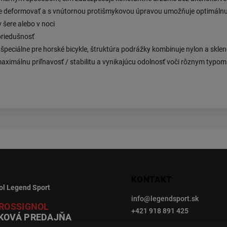
 deformovať a s vnútornou protišmykovou úpravou umožňuje optimálnu s
 šere alebo v noci
priedušnosť
eciálne pre horské bicykle, štruktúra podrážky kombinuje nylon a sklene
aximálnu priľnavosť / stabilitu a vynikajúcu odolnosť voči rôznym typom
KONTAKT
ol Legend Sport
info
@
legendsport.sk
ROSSIGNOL
+421 918 891 425
KOVÁ PREDAJŇA