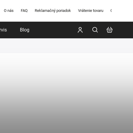
O nás
FAQ
Reklamačný poriadok
Vrátenie tovaru
Obchodné po
rvis
Blog
Poradenstvo
Značky