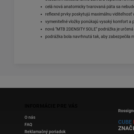
celá nová anatomicky tvarovaná päta sa nebude
reflexné prvky poskytujú maximálnu viditeľnosť v
vymeniteľné vložky ponúkajú vysoký komfort a 
nová "MTB 2DENSITY SOLE" podrážka je určená šp
podrážka bola navrhnutá tak, aby zabezpečila m
INFORMÁCIE PRE VÁS
Rossign
O nás
CUBE
FAQ
ZNAČ
Reklamačný poriadok