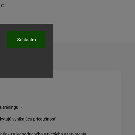
ľať
Súhlasím
s tréningu. •
skytujú vynikajúcu priedušnosť
 tlaku a jednoduchého a rýchleho uzatvorenia