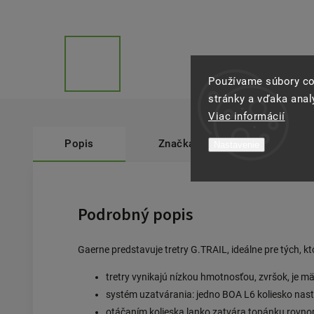
Používame súbory co
stránky a vďaka analý
Viac informácií
Popis
Značka
Gaerne
Nastavenie
Podrobný popis
Gaerne predstavuje tretry G.TRAIL, ideálne pre tých, kt
tretry vynikajú nízkou hmotnosťou, zvršok, je 
systém uzatvárania: jedno BOA L6 koliesko nasta
otáčaním kolieska lanko zatvára topánku rovn