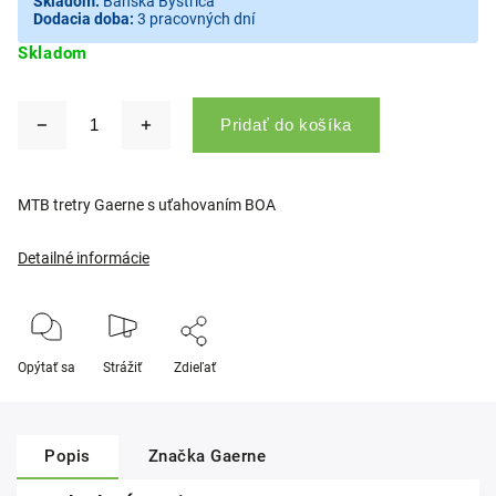
Skladom:
Banská Bystrica
Dodacia doba:
3 pracovných dní
Skladom
Pridať do košíka
MTB tretry Gaerne s uťahovaním BOA
Detailné informácie
Opýtať sa
Strážiť
Zdieľať
Popis
Značka
Gaerne