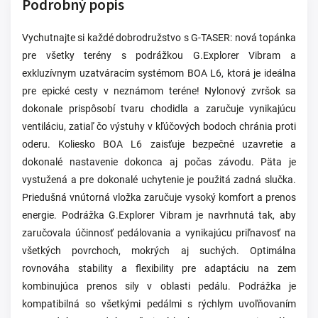
Podrobný popis
Vychutnajte si každé dobrodružstvo s G-TASER: nová topánka
pre všetky terény s podrážkou G.Explorer Vibram a
exkluzívnym uzatváracím systémom BOA L6, ktorá je ideálna
pre epické cesty v neznámom teréne! Nylonový zvršok sa
dokonale prispôsobí tvaru chodidla a zaručuje vynikajúcu
ventiláciu, zatiaľ čo výstuhy v kľúčových bodoch chránia proti
oderu. Koliesko BOA L6 zaisťuje bezpečné uzavretie a
dokonalé nastavenie dokonca aj počas závodu. Päta je
vystužená a pre dokonalé uchytenie je použitá zadná slučka.
Priedušná vnútorná vložka zaručuje vysoký komfort a prenos
energie. Podrážka G.Explorer Vibram je navrhnutá tak, aby
zaručovala účinnosť pedálovania a vynikajúcu priľnavosť na
všetkých povrchoch, mokrých aj suchých. Optimálna
rovnováha stability a flexibility pre adaptáciu na zem
kombinujúca prenos sily v oblasti pedálu. Podrážka je
kompatibilná so všetkými pedálmi s rýchlym uvoľňovaním