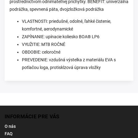
prostredníctvom odnímateľnej príchytky. BENEFIT: univerzálna
podrážka, spevnená päta, dvojzložková podrážka
VLASTNOSTI: priedušné, odolné, ľahké čistenie,
komfortné, aerodynamické
ZAPÍNANIE: upínacie koliesko BOA® LP6
VYUŽITIE: MTB ROČNÉ
OBDOBIE: celoročné
PREVEDENIE: vzdušná výstelka z materiálu EVA s
potlačou loga, protisklzová úprava vložky
INFORMÁCIE PRE VÁS
O nás
FAQ