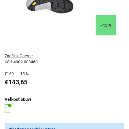
–15 %
Značka:
Gaerne
Kód:
4909-008460
€169
–15 %
€143,65
Veľkosť obuvi