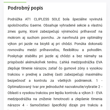
Podrobný popis
Podrážka AT1 CLIPLESS SOLE bola špeciálne vyvinutá
spoločnosťou Gaerne. Obsahuje vyhradené sekcie a vlastnú
zmes gumy, ktoré zabezpečujú výnimočnú priľnavosť na
mokrom aj suchom povrchu. Je navrhnutá pre optimálny
výkon pri jazde na bicykli aj pri chôdzi. Ponúka dokonalú
rovnováhu medzi priľnavosťou, flexibilitou a pohodlím.
Poskytuje stabilitu pri jazde aj chôdzi a bez námahy sa
prispôsobí akémukoľvek terénu. Ľahká medzipodrážka EVA
zlepšuje tlmenie nárazov, zatiaľ čo gumové zóny s vysokou
trakciou v prednej a zadnej časti zabezpečujú maximálnu
bezpečnosť a kontrolu za všetkých podmienok. 1 -
Optimalizovaný tvar pre jednoduché nacvaknutie/vybratie 2 -
Oblasti s vysokou trakciou pre lepšiu kontrolu a výkon 3 - EVA
medzipodrážka na zníženie hmotnosti a zlepšenie tlmenia
nárazov 4 - Samočistiaci špecifický dizajn pre trakciu a