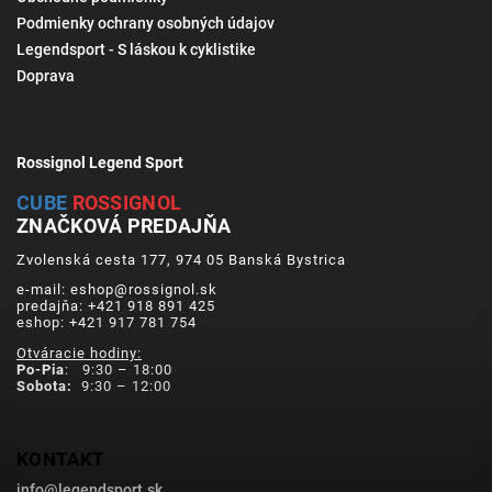
Podmienky ochrany osobných údajov
Legendsport - S láskou k cyklistike
Doprava
Rossignol Legend Sport
CUBE
ROSSIGNOL
ZNAČKOVÁ PREDAJŇA
Zvolenská cesta 177, 974 05 Banská Bystrica
e-mail: eshop@rossignol.sk
predajňa: +421 918 891 425
eshop: +421 917 781 754
Otváracie hodiny:
Po-Pia
: 9:30 – 18:00
Sobota:
9:30 – 12:00
KONTAKT
info
@
legendsport.sk