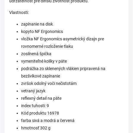
udržateľnosť pre dlhšiu životnosť produktu.
Vlastnosti:
zapínanie na disk
kopyto NF Ergonomics
vložka NF Ergonomics asymetrický dizajn pre
rovnomerné rozloženie tlaku
zosilnená špička
vymeniteľné kolíky v päte
podrážka zo sklenených vlákien pripravená na
bezšvíkové zapínanie
zvršok odolný voči nečistotám
vetraný jazyk
reflexný detail na päte
index tuhosti: 9
Kód produktu 16978
farba sivá a modrá a červená
hmotnosť 302 g