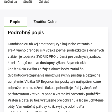
Opýtať sa
Strážiť
Zdieľať
Popis
Značka
Cube
Podrobný popis
Kombináciou nízkej hmotnosti, vynikajúceho vetrania a
efektívneho prenosu sily vďaka pevnej podrážke zo sklenených
vlákien je topánka SYDRIX PRO určená pre cestných jazdcov,
ktorí hľadajú cenovo dostupný výkon. Asymetrická
konštrukcia zvršku znižuje tlakové body, zatiaľ čo
dvojkotúčové zapínanie umožňuje rýchly prístup a bezpečné
uchytenie. Vložka NF Ergonomics poskytuje najlepšie možné
odpruženie a rozloženie tlaku a pohodlie je ďalej vylepšené
perforovanou vrstvou v páse a vetracími otvormi v podrážke.
Prsteň a päta sú tiež vystužené pre ochranu a lepšie uchytenie
päty. Vymeniteľný pätový kolík zvyšuje odolnosť a