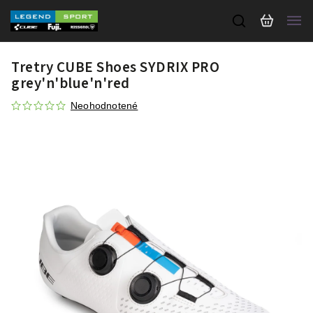
Tretry CUBE Shoes SYDRIX PRO
grey'n'blue'n'red
Neohodnotené