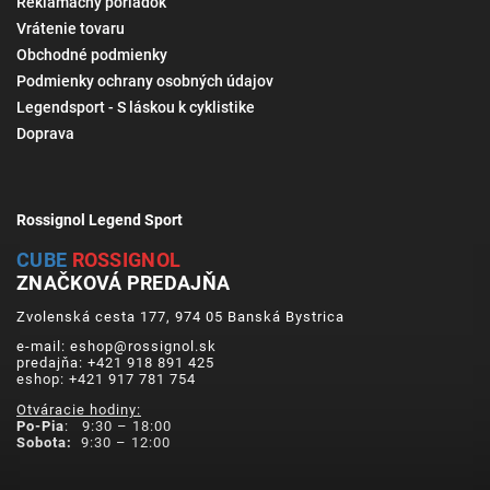
Reklamačný poriadok
Vrátenie tovaru
Obchodné podmienky
Podmienky ochrany osobných údajov
Legendsport - S láskou k cyklistike
Doprava
Rossignol Legend Sport
CUBE
ROSSIGNOL
ZNAČKOVÁ PREDAJŇA
Zvolenská cesta 177, 974 05 Banská Bystrica
e-mail: eshop@rossignol.sk
predajňa: +421 918 891 425
eshop: +421 917 781 754
Otváracie hodiny:
Po-Pia
: 9:30 – 18:00
Sobota:
9:30 – 12:00