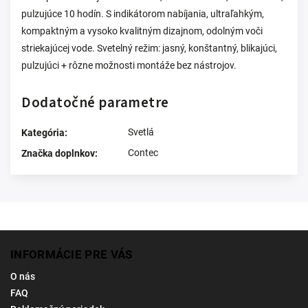
pulzujúce 10 hodín. S indikátorom nabíjania, ultraľahkým,
kompaktným a vysoko kvalitným dizajnom, odolným voči
striekajúcej vode. Svetelný režim: jasný, konštantný, blikajúci,
pulzujúci + rôzne možnosti montáže bez nástrojov.
Dodatočné parametre
Svetlá
Kategória
:
Contec
Značka doplnkov
:
INFORMÁCIE PRE VÁS
O nás
FAQ