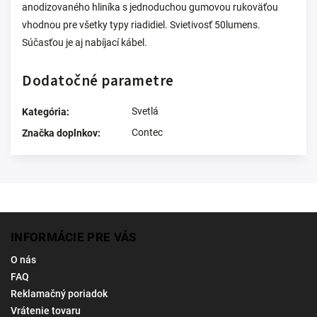
anodizovaného hliníka s jednoduchou gumovou rukoväťou
vhodnou pre všetky typy riadidiel. Svietivosť 50lumens.
Súčasťou je aj nabíjací kábel.
Dodatočné parametre
Svetlá
Kategória
:
Contec
Značka doplnkov
:
INFORMÁCIE PRE VÁS
O nás
FAQ
Reklamačný poriadok
Vrátenie tovaru