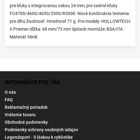
pre kľuky s integrovanou oskou 24 mm, pre cestné kľuky
FC4700/4600/4650/3500/R3000. Nová konštrukcia tesnenia
pre dlhú životnosť. Hmotnosť 71 g. Pre modely: HOLLOWTECH
II Priemer/dĺžka: 68 mm/73 mm Spôsob montáže: BSA/ITA
Materiál: hliník
INFORMÁCIE PRE VÁS
O nás
FAQ
Reklamačný poriadok
Vrátenie tovaru
Obchodné podmienky
Podmienky ochrany osobných údajov
Legendsport - S láskou k cyklistike