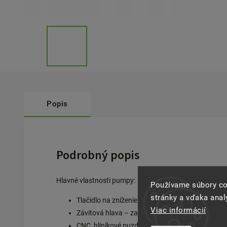
Popis
Podrobný popis
Hlavné vlastnosti pumpy:
Používame súbory co
stránky a vďaka analý
Tlačidlo na zníženie tlaku – umožňuje rýchlo p
Viac informácií
Závitová hlava – zaisťuje stabilné spojenie med
CNC, hliníkové puzdro - zaisťuje odolnosť a pevn