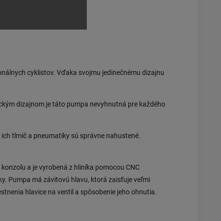
onálnych cyklistov. Vďaka svojmu jedinečnému dizajnu
ktickým dizajnom je táto pumpa nevyhnutná pre každého
e ich tlmič a pneumatiky sú správne nahustené.
 konzolu a je vyrobená z hliníka pomocou CNC
y. Pumpa má závitovú hlavu, ktorá zaisťuje veľmi
estnenia hlavice na ventil a spôsobenie jeho ohnutia.