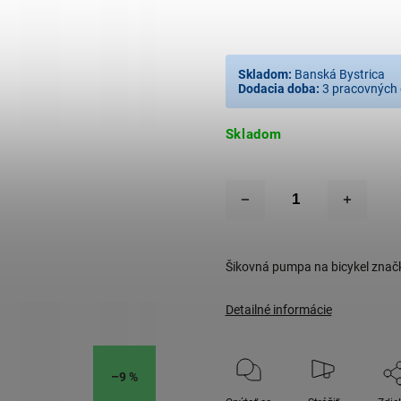
Skladom:
Banská Bystrica
Dodacia doba:
3 pracovných 
Skladom
Šikovná pumpa na bicykel zna
Detailné informácie
–9 %