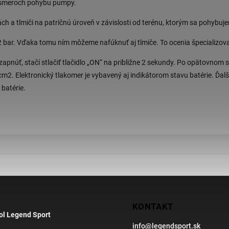
h smeroch pohybu pumpy.
h a tlmiči na patričnú úroveň v závislosti od terénu, ktorým sa pohybuje
2 bar. Vďaka tomu ním môžeme nafúknuť aj tlmiče. To ocenia špecializova
zapnúť, stačí stlačiť tlačidlo „ON“ na približne 2 sekundy. Po opätovnom s
cm2. Elektronický tlakomer je vybavený aj indikátorom stavu batérie. Ď
 batérie.
KONTAKT
ol Legend Sport
info
@
legendsport.sk