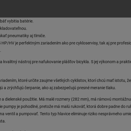
roveň nabitia batérie.
 jednotku merania tlaku.
áť vybitia batérie.
skladovateľnou.
kať pneumatiky aj tlmiče.
/HV je perfektným zariadením ako pre cykloservisy, tak aj pre profesi
.
a kvalitný nástroj pre nafukovanie plášťov bicykla. S jej výkonom a pra
dením, ktoré určite zaujme všetkých cyklistov, ktorí chcú mať istotu, ž
ú a zrýchľujú čerpanie, ako aj zabezpečujú presné meranie tlaku.
ce a dielenské použitie. Má malé rozmery (282 mm), má rámovú montážnu
ie pumpy je pohodlné, pretože má malú rukoväť, ktorá dobre padne do ruk
 na ventil a pumpovať. Tento typ hlavice eliminuje riziko nesprávneho umi
sta.