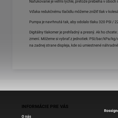
Nafukovanie je veľmi rýchle, pretože prebieha v oboc
Vďaka redukčnému tlačidlu môžeme znížiť tlak v kolesác
Pumpa je navrhnutá tak, aby odolalo tlaku 320 PSI / 2
Digitálny tlakomer je prehľadný a presný. Ak ho chcete 
zmení. Môžeme si vybrať z jednotiek: PSI/bar/kPa/kg/
na zadnej strane displeja, kde sú umiestnené náhradné
INFORMÁCIE PRE VÁS
Rossign
O nás