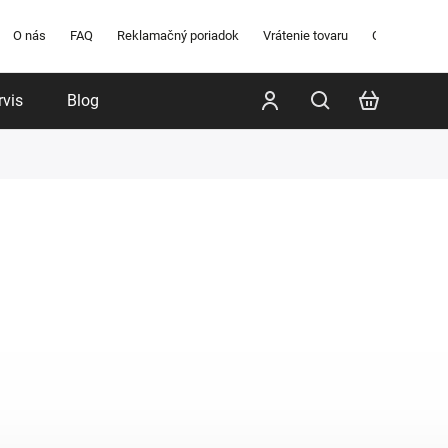
O nás
FAQ
Reklamačný poriadok
Vrátenie tovaru
Obchodné po
rvis
Blog
Poradenstvo
Značky