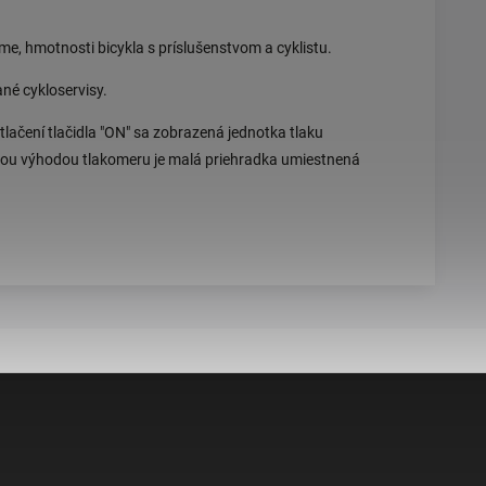
me, hmotnosti bicykla s príslušenstvom a cyklistu.
né cykloservisy.
tlačení tlačidla "ON" sa zobrazená jednotka tlaku
alšou výhodou tlakomeru je malá priehradka umiestnená