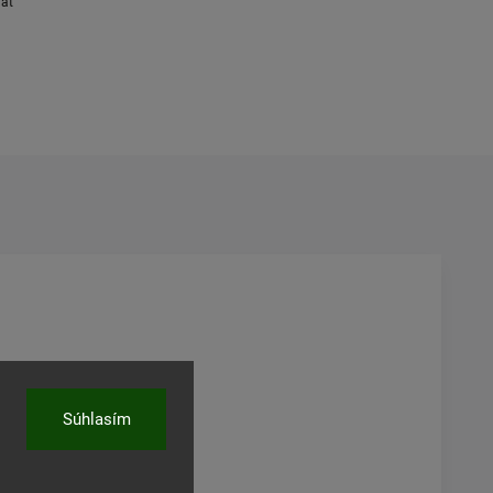
ľať
Súhlasím