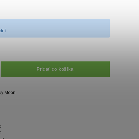
dní
Pridať do košíka
čky Moon