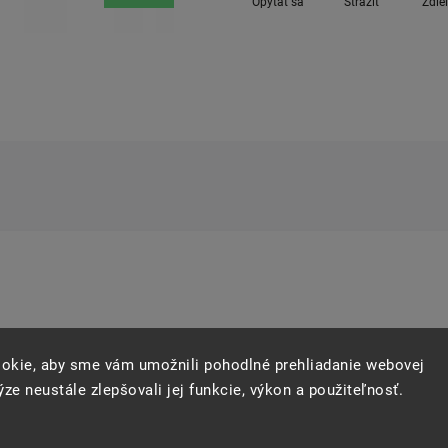
Opýtať sa
Strážiť
Zdie
okie, aby sme vám umožnili pohodlné prehliadanie webovej
ze neustále zlepšovali jej funkcie, výkon a použiteľnosť.
rispôsobiť tlak aktuálnym jazdným podmienkam.
zi čerpadlom a ventilom.
osť čerpadla.