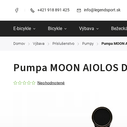
+421 918 891 425
info@legendsport.sk
E-bicykle
Bicykle
Výbava
Bežecká
Domov
Výbava
Príslušenstvo
Pumpy
Pumpa MOON A
/
/
/
/
Pumpa MOON AIOLOS D
Neohodnotené