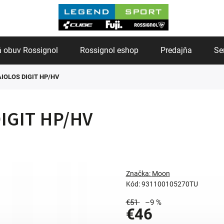
 obuv Rossignol
Rossignol eshop
Predajňa
Se
IOLOS DIGIT HP/HV
IGIT HP/HV
Značka:
Moon
Kód:
931100105270TU
€51
–9 %
€46