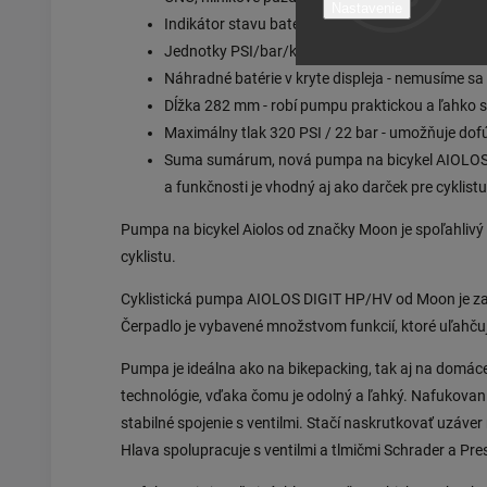
Nastavenie
Indikátor stavu batérie – umožňuje kontrolovať ú
Jednotky PSI/bar/kPa/kg/cm2 – umožňujú zvoliť
Náhradné batérie v kryte displeja - nemusíme sa b
Dĺžka 282 mm - robí pumpu praktickou a ľahko 
Maximálny tlak 320 PSI / 22 bar - umožňuje dofú
Suma sumárum, nová pumpa na bicykel AIOLOS HP
a funkčnosti je vhodný aj ako darček pre cyklistu
Pumpa na bicykel Aiolos od značky Moon je spoľahlivý 
cyklistu.
Cyklistická pumpa AIOLOS DIGIT HP/HV od Moon je zaria
Čerpadlo je vybavené množstvom funkcií, ktoré uľahčuj
Pumpa je ideálna ako na bikepacking, tak aj na domá
technológie, vďaka čomu je odolný a ľahký. Nafukovan
stabilné spojenie s ventilmi. Stačí naskrutkovať uzáver
Hlava spolupracuje s ventilmi a tlmičmi Schrader a Pre