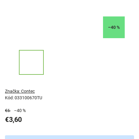
–40 %
Značka:
Contec
Kód:
033100670TU
€6
–40 %
€3,60