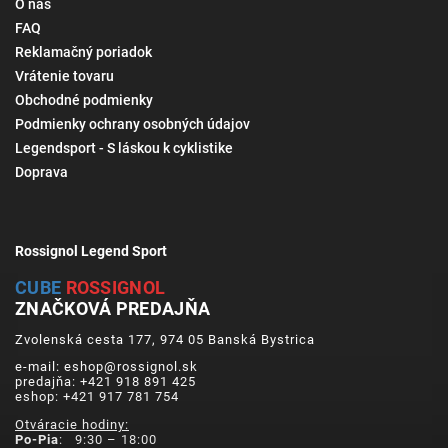
O nás
FAQ
Reklamačný poriadok
Vrátenie tovaru
Obchodné podmienky
Podmienky ochrany osobných údajov
Legendsport - S láskou k cyklistike
Doprava
Rossignol Legend Sport
CUBE
ROSSIGNOL
ZNAČKOVÁ PREDAJŇA
Zvolenská cesta 177, 974 05 Banská Bystrica
e-mail: eshop@rossignol.sk
predajňa: +421 918 891 425
eshop: +421 917 781 754
Otváracie hodiny:
Po-Pia
: 9:30 – 18:00