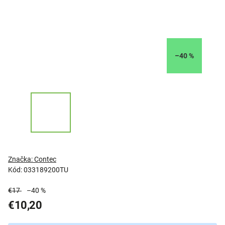
–40 %
Značka:
Contec
Kód:
033189200TU
€17
–40 %
€10,20