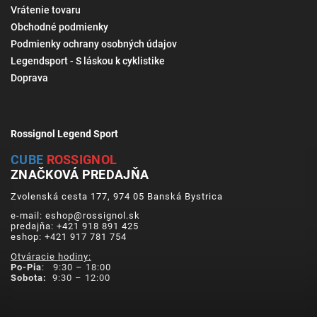
Vrátenie tovaru
Obchodné podmienky
Podmienky ochrany osobných údajov
Legendsport - S láskou k cyklistike
Doprava
Rossignol Legend Sport
CUBE
ROSSIGNOL
ZNAČKOVÁ PREDAJŇA
Zvolenská cesta 177, 974 05 Banská Bystrica
e-mail: eshop@rossignol.sk
predajňa: +421 918 891 425
eshop: +421 917 781 754
Otváracie hodiny:
Po-Pia
: 9:30 – 18:00
Sobota:
9:30 – 12:00