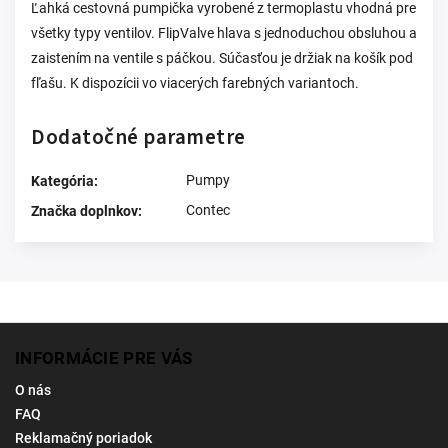
Ľahká cestovná pumpička vyrobené z termoplastu vhodná pre
všetky typy ventilov. FlipValve hlava s jednoduchou obsluhou a
zaistením na ventile s páčkou. Súčasťou je držiak na košík pod
fľašu. K dispozícii vo viacerých farebných variantoch.
Dodatočné parametre
Pumpy
Kategória
:
Contec
Značka doplnkov
:
INFORMÁCIE PRE VÁS
O nás
FAQ
Reklamačný poriadok