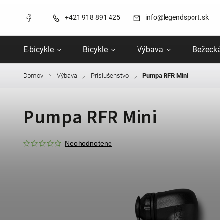
+421 918 891 425
info@legendsport.sk
E-bicykle
Bicykle
Výbava
Bežecká
Domov
Výbava
Príslušenstvo
Pumpa RFR Mini
/
/
/
Pumpa RFR Mini
Neohodnotené