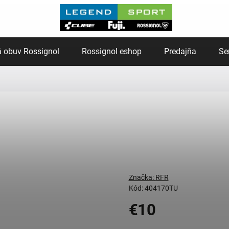
 obuv Rossignol
Rossignol eshop
Predajňa
Se
Značka:
RFR
Kód:
404170TU
€10