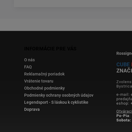
INFORMÁCIE PRE VÁS
Rossign
O nás
CUBE
FAQ
ZNAČ
Reklamačný poriadok
Vrátenie tovaru
Zvolens
Bystric
Obchodné podmienky
e-mail:
Podmienky ochrany osobných údajov
predajň
Legendsport - S láskou k cyklistike
eshop: 
Doprava
Otvárac
Po-Pia
:
Sobota: