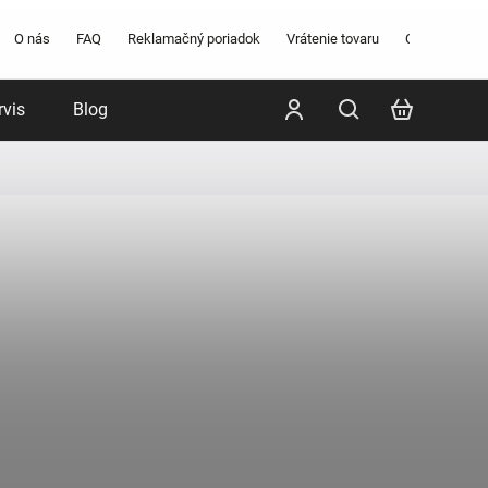
O nás
FAQ
Reklamačný poriadok
Vrátenie tovaru
Obchodné po
rvis
Blog
Poradenstvo
Značky