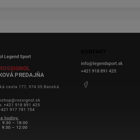
KONTAKT
ol Legend Sport
info
@
legendsport.sk
ROSSIGNOL
+421 918 891 425
KOVÁ PREDAJŇA
Facebook
ká cesta 177, 974 05 Banská
a
 eshop@rossignol.sk
a: +421 918 891 425
+421 917 781 754
ie hodiny:
 9:30 – 18:00
9:30 – 12:00