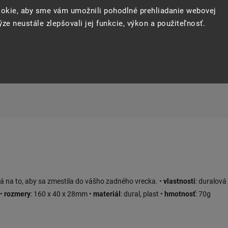
Opýtať sa
Strážiť
Zdie
okie, aby sme vám umožnili pohodlné prehliadanie webovej
ze neustále zlepšovali jej funkcie, výkon a použiteľnosť.
 na to, aby sa zmestila do vášho zadného vrecka. •
vlastnosti
: duralová
 •
rozmery
: 160 x 40 x 28mm •
materiál
: dural, plast •
hmotnosť
: 70g